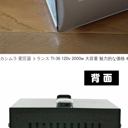
カシムラ 変圧器 トランス TI-36 120v 2000w 大容量 魅力的な価格 4