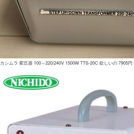
カシムラ 変圧器 100⇔220/240V 1500W TTS-20C 欲しいの 7905円