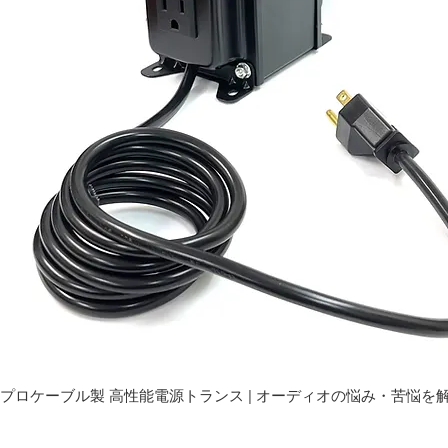
プロケーブル製 高性能電源トランス | オーディオの悩み・苦悩を