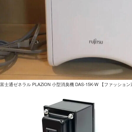
富士通ゼネラル PLAZiON 小型消臭機 DAS-15K-W 【ファッショ