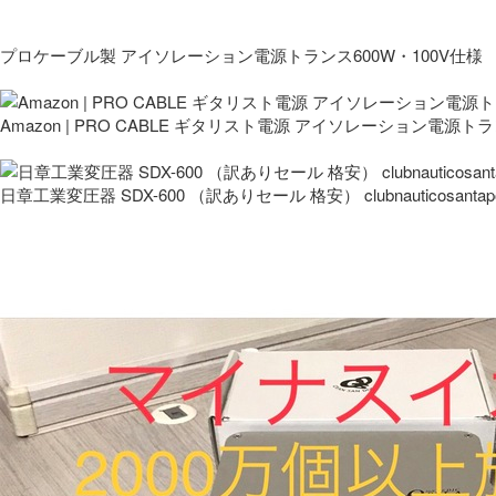
プロケーブル製 アイソレーション電源トランス600W・100V仕様
Amazon | PRO CABLE ギタリスト電源 アイソレーション電源ト
日章工業変圧器 SDX-600 （訳ありセール 格安） clubnauticosantapo