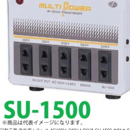
日動工業 海外用トランス AC100V~240V 1.5KVA SU-1500 大勧め 5