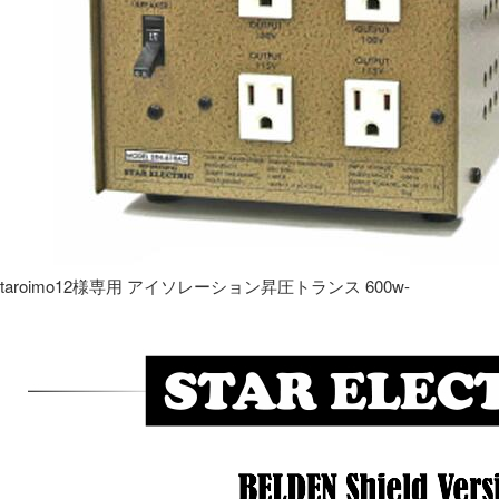
taroimo12様専用 アイソレーション昇圧トランス 600w-