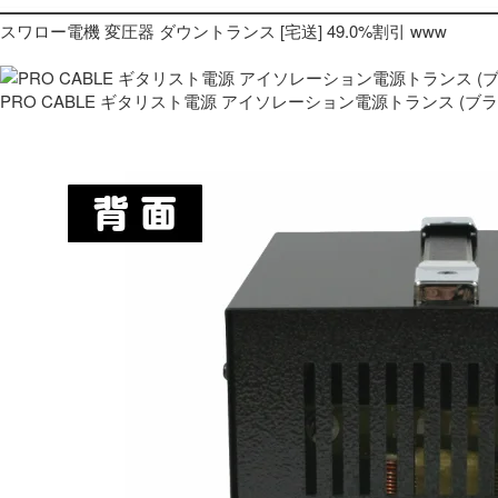
スワロー電機 変圧器 ダウントランス [宅送] 49.0%割引 www
PRO CABLE ギタリスト電源 アイソレーション電源トランス (ブ