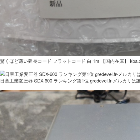
驚くほど薄い延長コード フラットコード 白 1m 【国内在庫】 kba.co
日章工業変圧器 SDX-600 ランキング第1位 gredevel.fr-メルカリは