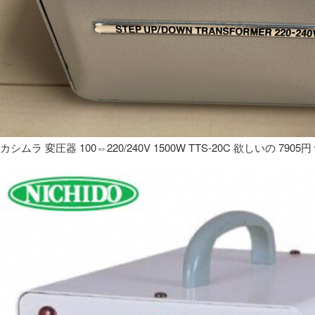
カシムラ 変圧器 100⇔220/240V 1500W TTS-20C 欲しいの 7905円