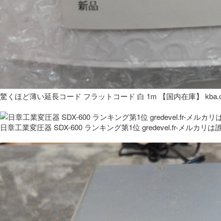
驚くほど薄い延長コード フラットコード 白 1m 【国内在庫】 kba.co
日章工業変圧器 SDX-600 ランキング第1位 gredevel.fr-メルカリは