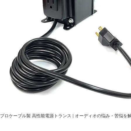
プロケーブル製 高性能電源トランス | オーディオの悩み・苦悩を