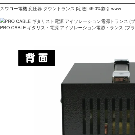
スワロー電機 変圧器 ダウントランス [宅送] 49.0%割引 www
PRO CABLE ギタリスト電源 アイソレーション電源トランス (ブ