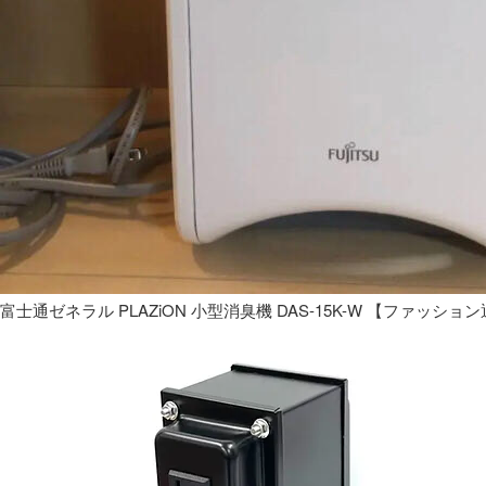
富士通ゼネラル PLAZiON 小型消臭機 DAS-15K-W 【ファッショ