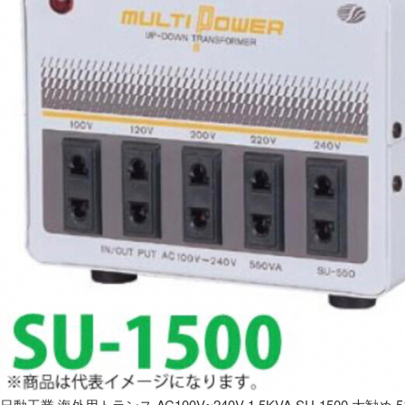
日動工業 海外用トランス AC100V~240V 1.5KVA SU-1500 大勧め 5