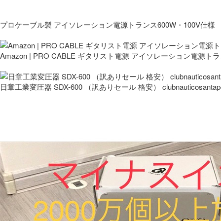
プロケーブル製 アイソレーション電源トランス600W・100V仕様
Amazon | PRO CABLE ギタリスト電源 アイソレーション電源ト
日章工業変圧器 SDX-600 （訳ありセール 格安） clubnauticosantapo