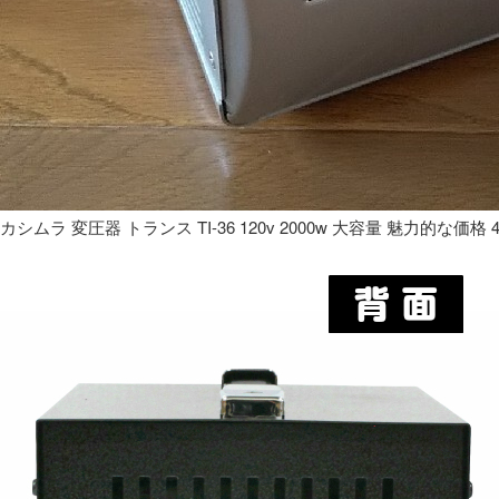
カシムラ 変圧器 トランス TI-36 120v 2000w 大容量 魅力的な価格 4