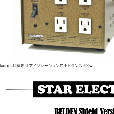
taroimo12様専用 アイソレーション昇圧トランス 600w-