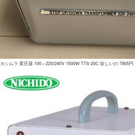
カシムラ 変圧器 100⇔220/240V 1500W TTS-20C 欲しいの 7905円