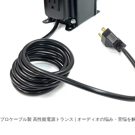
プロケーブル製 高性能電源トランス | オーディオの悩み・苦悩を