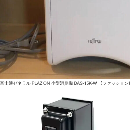
富士通ゼネラル PLAZiON 小型消臭機 DAS-15K-W 【ファッショ