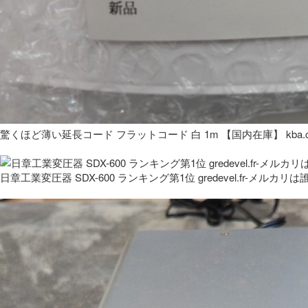
驚くほど薄い延長コード フラットコード 白 1m 【国内在庫】 kba.co
日章工業変圧器 SDX-600 ランキング第1位 gredevel.fr-メルカリは