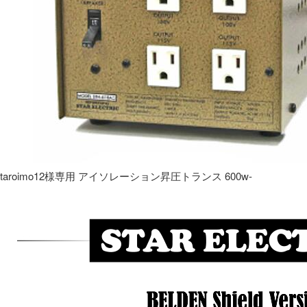
taroimo12様専用 アイソレーション昇圧トランス 600w-