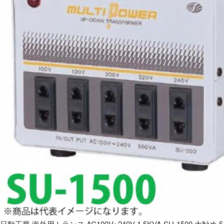
日動工業 海外用トランス AC100V~240V 1.5KVA SU-1500 大勧め 5