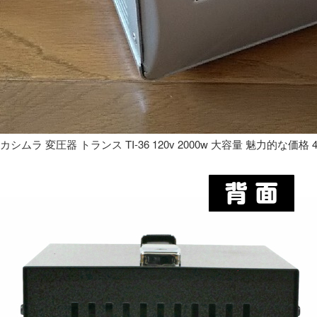
カシムラ 変圧器 トランス TI-36 120v 2000w 大容量 魅力的な価格 4