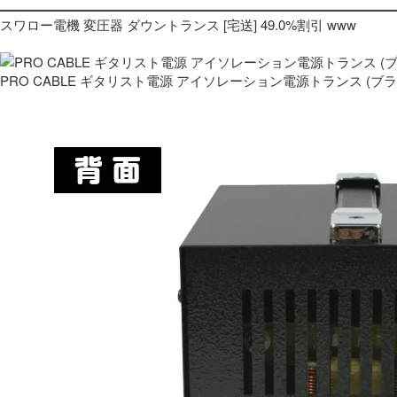
スワロー電機 変圧器 ダウントランス [宅送] 49.0%割引 www
PRO CABLE ギタリスト電源 アイソレーション電源トランス (ブ