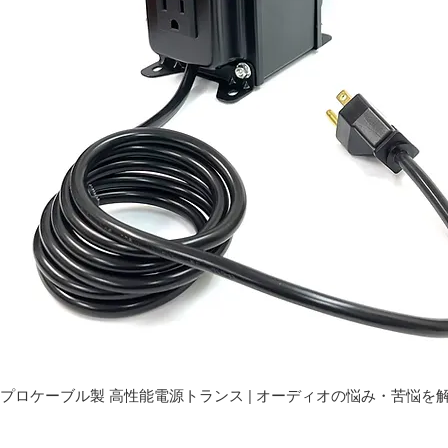
プロケーブル製 高性能電源トランス | オーディオの悩み・苦悩を