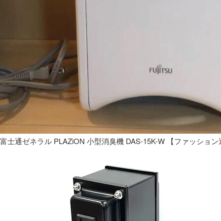
富士通ゼネラル PLAZiON 小型消臭機 DAS-15K-W 【ファッショ