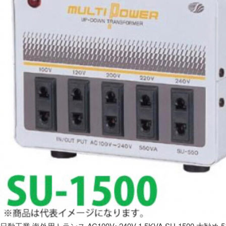
日動工業 海外用トランス AC100V~240V 1.5KVA SU-1500 大勧め 5