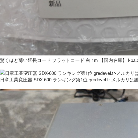
驚くほど薄い延長コード フラットコード 白 1m 【国内在庫】 kba.co
日章工業変圧器 SDX-600 ランキング第1位 gredevel.fr-メルカリは