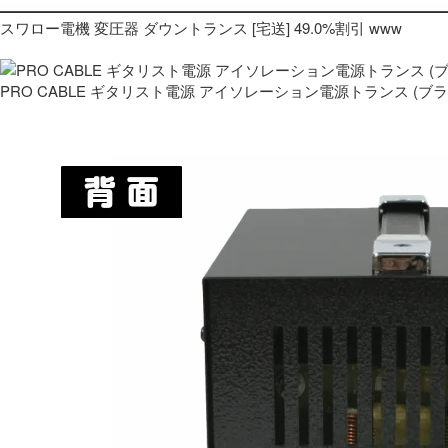
スワロー電機 変圧器 ダウントランス [宅送] 49.0%割引 www
PRO CABLE ギタリスト電源 アイソレーション電源トランス (ブ