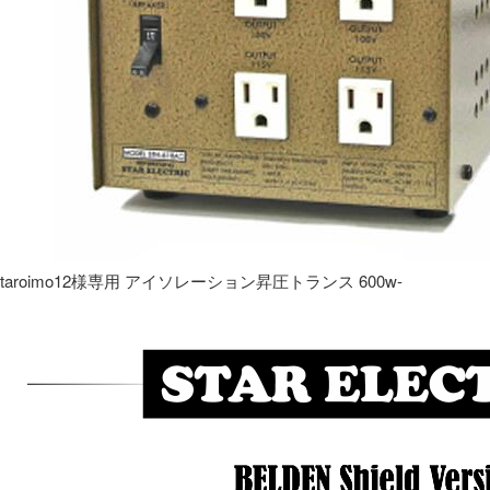
taroimo12様専用 アイソレーション昇圧トランス 600w-