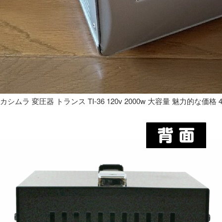
カシムラ 変圧器 トランス TI-36 120v 2000w 大容量 魅力的な価格 4