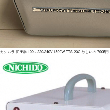
カシムラ 変圧器 100⇔220/240V 1500W TTS-20C 欲しいの 7905円