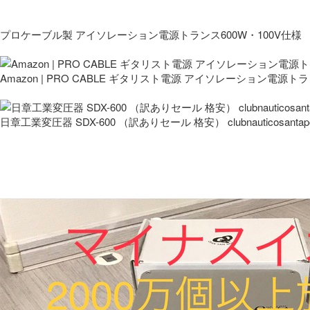
プロケーブル製 アイソレーション電源トランス600W・100V仕様
Amazon | PRO CABLE ギタリスト電源 アイソレーション電源ト
日章工業変圧器 SDX-600 （訳ありセール 格安） clubnauticosantapo