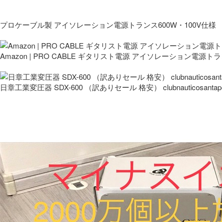
プロケーブル製 アイソレーション電源トランス600W・100V仕様
Amazon | PRO CABLE ギタリスト電源 アイソレーション電源ト
日章工業変圧器 SDX-600 （訳ありセール 格安） clubnauticosantapo