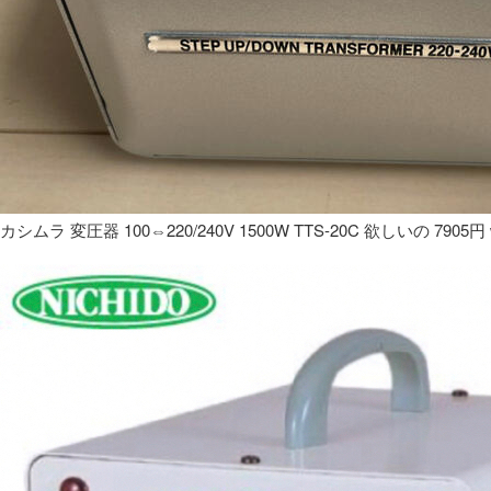
カシムラ 変圧器 100⇔220/240V 1500W TTS-20C 欲しいの 7905円