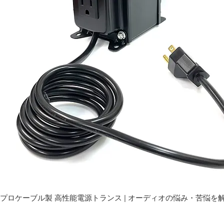
プロケーブル製 高性能電源トランス | オーディオの悩み・苦悩を