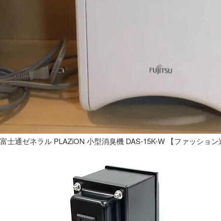
富士通ゼネラル PLAZiON 小型消臭機 DAS-15K-W 【ファッショ