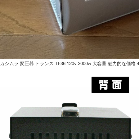
カシムラ 変圧器 トランス TI-36 120v 2000w 大容量 魅力的な価格 4