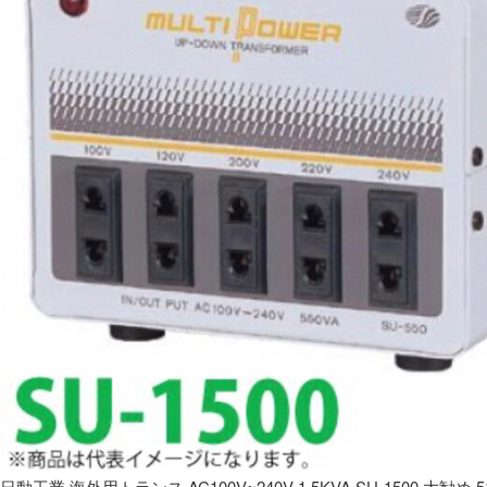
日動工業 海外用トランス AC100V~240V 1.5KVA SU-1500 大勧め 5