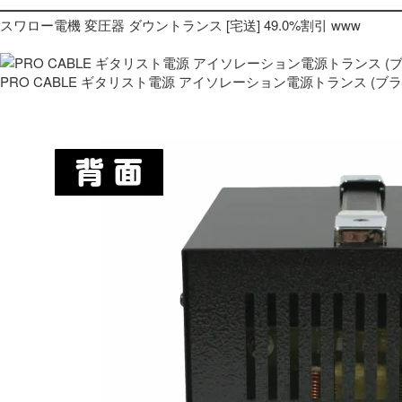
スワロー電機 変圧器 ダウントランス [宅送] 49.0%割引 www
PRO CABLE ギタリスト電源 アイソレーション電源トランス (ブ