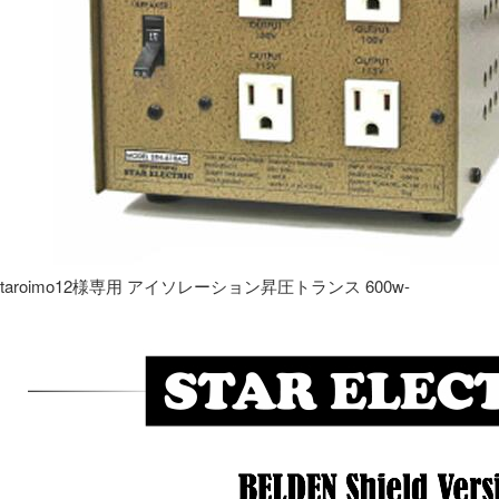
taroimo12様専用 アイソレーション昇圧トランス 600w-