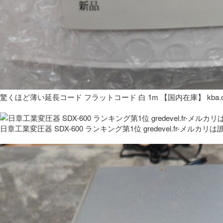
驚くほど薄い延長コード フラットコード 白 1m 【国内在庫】 kba.co
日章工業変圧器 SDX-600 ランキング第1位 gredevel.fr-メルカリは