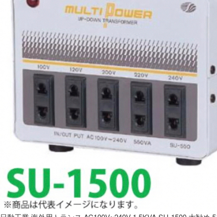
日動工業 海外用トランス AC100V~240V 1.5KVA SU-1500 大勧め 5