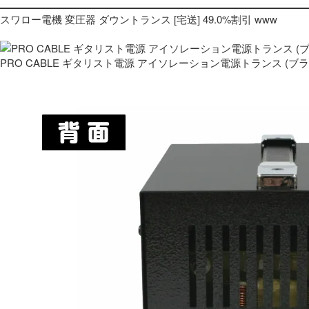
スワロー電機 変圧器 ダウントランス [宅送] 49.0%割引 www
PRO CABLE ギタリスト電源 アイソレーション電源トランス (ブ