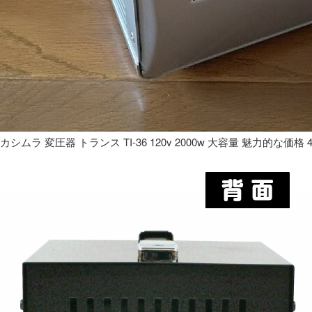
カシムラ 変圧器 トランス TI-36 120v 2000w 大容量 魅力的な価格 4