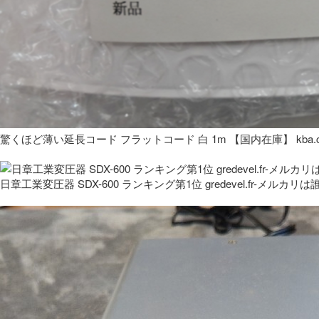
驚くほど薄い延長コード フラットコード 白 1m 【国内在庫】 kba.co
日章工業変圧器 SDX-600 ランキング第1位 gredevel.fr-メルカリは