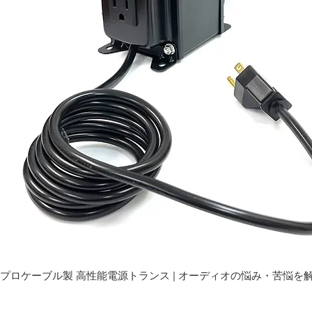
プロケーブル製 高性能電源トランス | オーディオの悩み・苦悩を