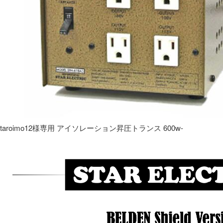
taroimo12様専用 アイソレーション昇圧トランス 600w-