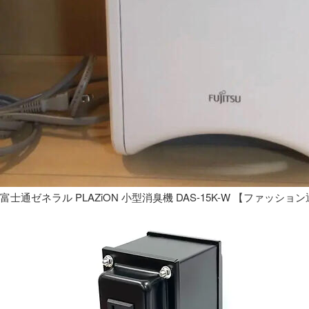
富士通ゼネラル PLAZiON 小型消臭機 DAS-15K-W 【ファッショ