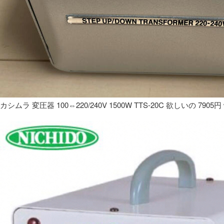
カシムラ 変圧器 100⇔220/240V 1500W TTS-20C 欲しいの 7905円