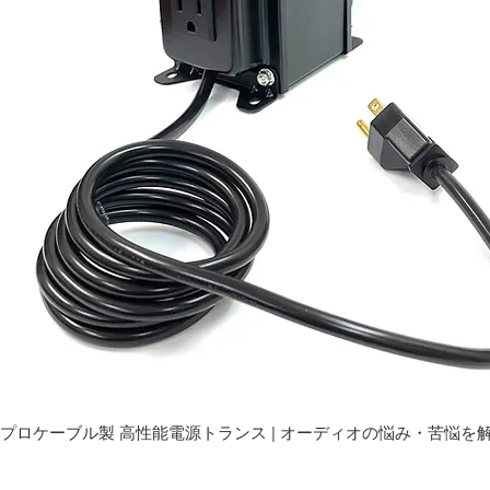
プロケーブル製 高性能電源トランス | オーディオの悩み・苦悩を