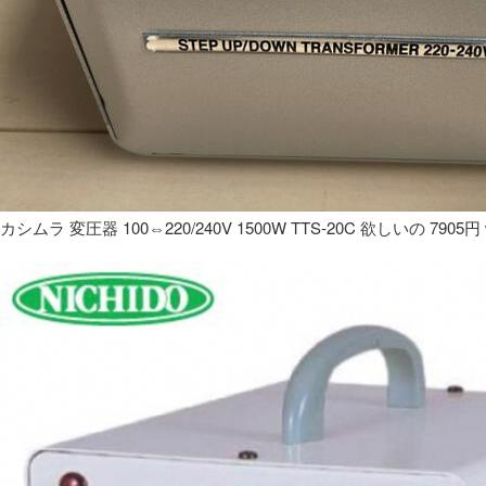
カシムラ 変圧器 100⇔220/240V 1500W TTS-20C 欲しいの 7905円