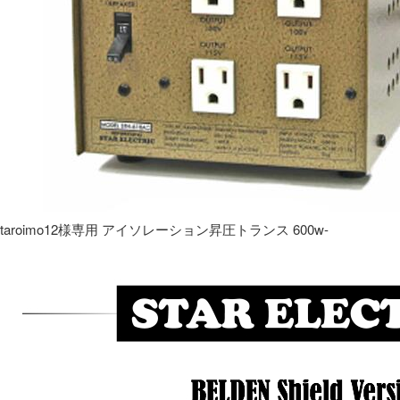
taroimo12様専用 アイソレーション昇圧トランス 600w-