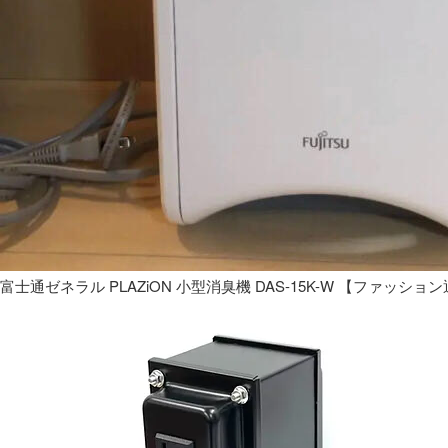
富士通ゼネラル PLAZiON 小型消臭機 DAS-15K-W 【ファッショ