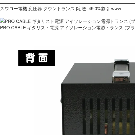
スワロー電機 変圧器 ダウントランス [宅送] 49.0%割引 www
PRO CABLE ギタリスト電源 アイソレーション電源トランス (ブ