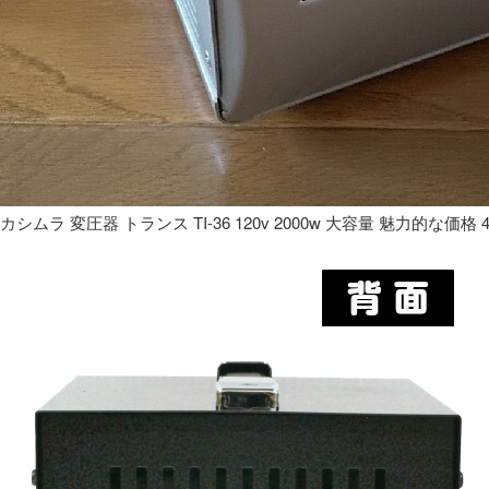
カシムラ 変圧器 トランス TI-36 120v 2000w 大容量 魅力的な価格 4