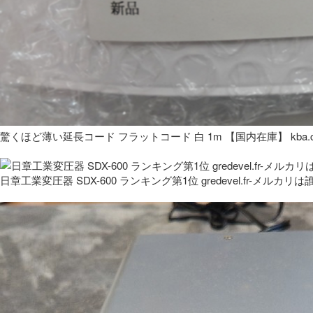
驚くほど薄い延長コード フラットコード 白 1m 【国内在庫】 kba.co
日章工業変圧器 SDX-600 ランキング第1位 gredevel.fr-メルカリは