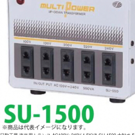
日動工業 海外用トランス AC100V~240V 1.5KVA SU-1500 大勧め 5