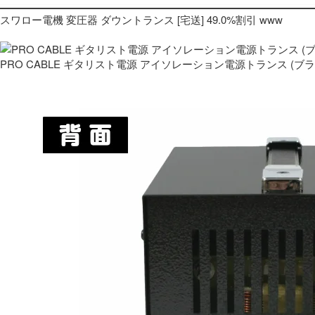
スワロー電機 変圧器 ダウントランス [宅送] 49.0%割引 www
PRO CABLE ギタリスト電源 アイソレーション電源トランス (ブ