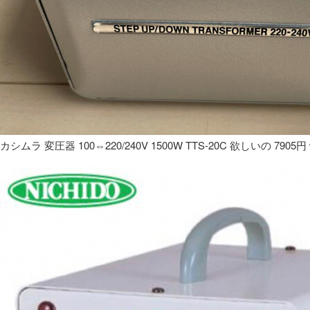
カシムラ 変圧器 100⇔220/240V 1500W TTS-20C 欲しいの 7905円