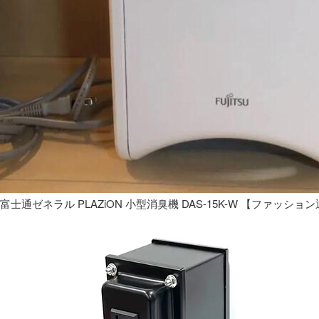
富士通ゼネラル PLAZiON 小型消臭機 DAS-15K-W 【ファッショ