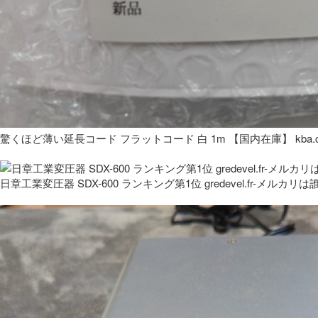
驚くほど薄い延長コード フラットコード 白 1m 【国内在庫】 kba.co
日章工業変圧器 SDX-600 ランキング第1位 gredevel.fr-メルカリは