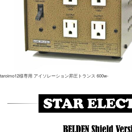
taroimo12様専用 アイソレーション昇圧トランス 600w-