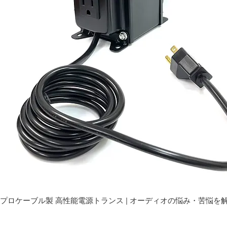
プロケーブル製 高性能電源トランス | オーディオの悩み・苦悩を