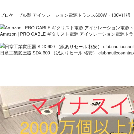
プロケーブル製 アイソレーション電源トランス600W・100V仕様
Amazon | PRO CABLE ギタリスト電源 アイソレーション電源ト
日章工業変圧器 SDX-600 （訳ありセール 格安） clubnauticosantapo