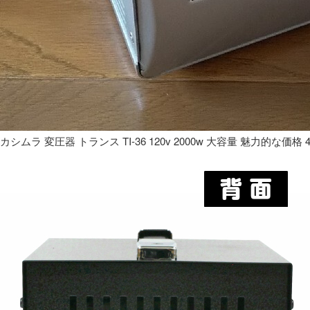
カシムラ 変圧器 トランス TI-36 120v 2000w 大容量 魅力的な価格 4