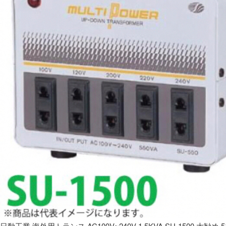
日動工業 海外用トランス AC100V~240V 1.5KVA SU-1500 大勧め 5