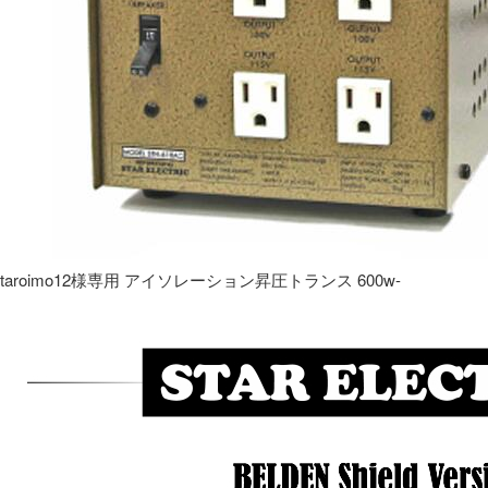
taroimo12様専用 アイソレーション昇圧トランス 600w-