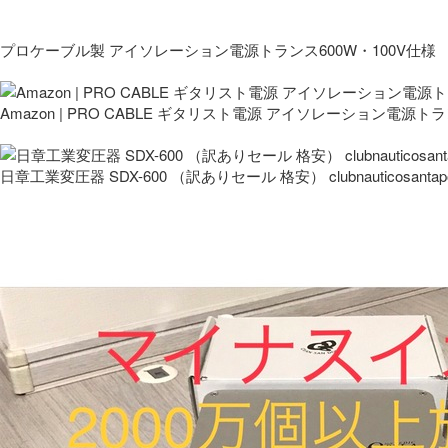
プロケーブル製 アイソレーション電源トランス600W・100V仕様
Amazon | PRO CABLE ギタリスト電源 アイソレーション電源ト
日章工業変圧器 SDX-600 （訳ありセール 格安） clubnauticosantapo