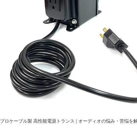
プロケーブル製 高性能電源トランス | オーディオの悩み・苦悩を