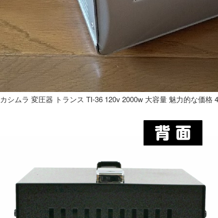
カシムラ 変圧器 トランス TI-36 120v 2000w 大容量 魅力的な価格 4