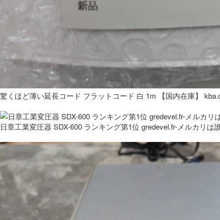
驚くほど薄い延長コード フラットコード 白 1m 【国内在庫】 kba.co
日章工業変圧器 SDX-600 ランキング第1位 gredevel.fr-メルカリは