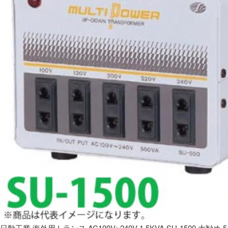
日動工業 海外用トランス AC100V~240V 1.5KVA SU-1500 大勧め 5