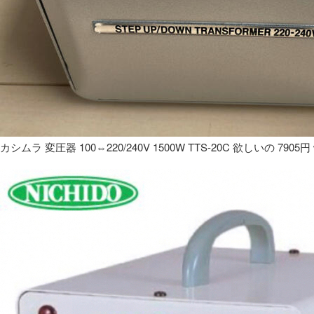
カシムラ 変圧器 100⇔220/240V 1500W TTS-20C 欲しいの 7905円