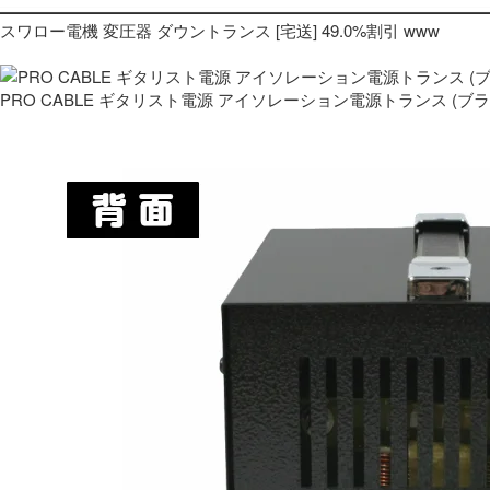
スワロー電機 変圧器 ダウントランス [宅送] 49.0%割引 www
PRO CABLE ギタリスト電源 アイソレーション電源トランス (ブ