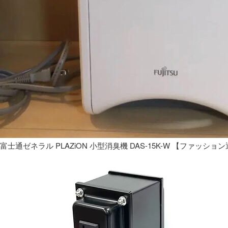
富士通ゼネラル PLAZiON 小型消臭機 DAS-15K-W 【ファッショ