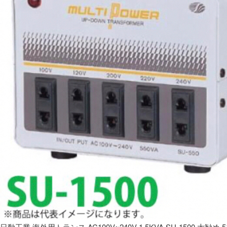
日動工業 海外用トランス AC100V~240V 1.5KVA SU-1500 大勧め 5