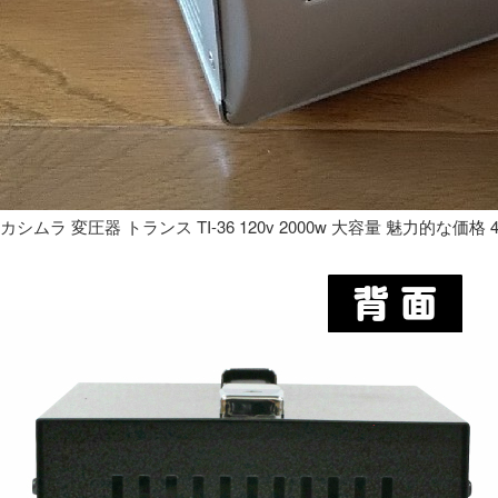
カシムラ 変圧器 トランス TI-36 120v 2000w 大容量 魅力的な価格 4