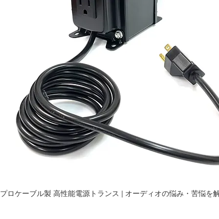
プロケーブル製 高性能電源トランス | オーディオの悩み・苦悩を