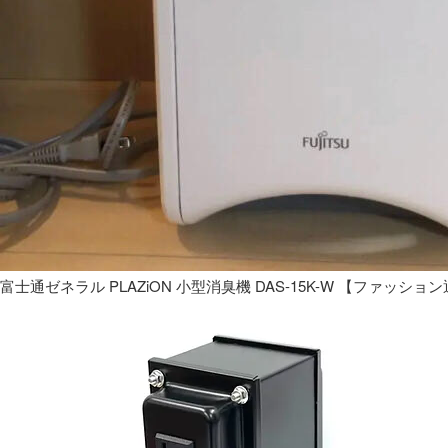
富士通ゼネラル PLAZiON 小型消臭機 DAS-15K-W 【ファッショ