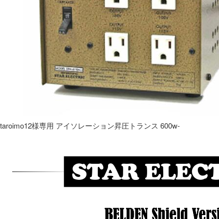
taroimo12様専用 アイソレーション昇圧トランス 600w-