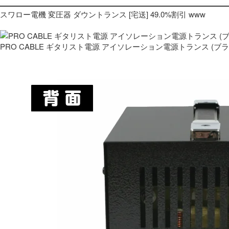
スワロー電機 変圧器 ダウントランス [宅送] 49.0%割引 www
PRO CABLE ギタリスト電源 アイソレーション電源トランス (ブ