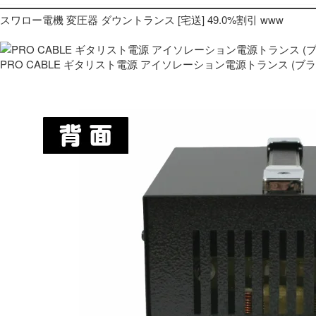
スワロー電機 変圧器 ダウントランス [宅送] 49.0%割引 www
PRO CABLE ギタリスト電源 アイソレーション電源トランス (ブ