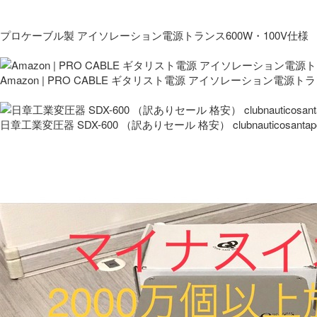
プロケーブル製 アイソレーション電源トランス600W・100V仕様
Amazon | PRO CABLE ギタリスト電源 アイソレーション電源ト
日章工業変圧器 SDX-600 （訳ありセール 格安） clubnauticosantapo