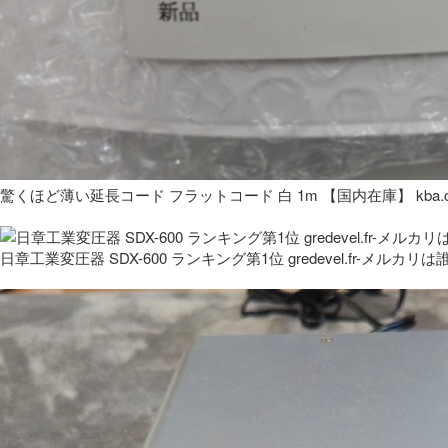
驚くほど薄い延長コード フラットコード 白 1m 【国内在庫】 kba.co
日章工業変圧器 SDX-600 ランキング第1位 gredevel.fr-メルカリは