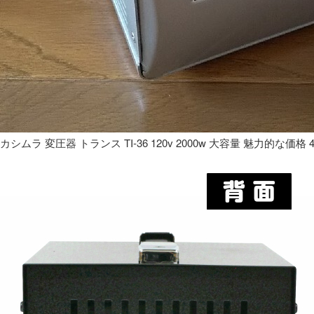
カシムラ 変圧器 トランス TI-36 120v 2000w 大容量 魅力的な価格 4