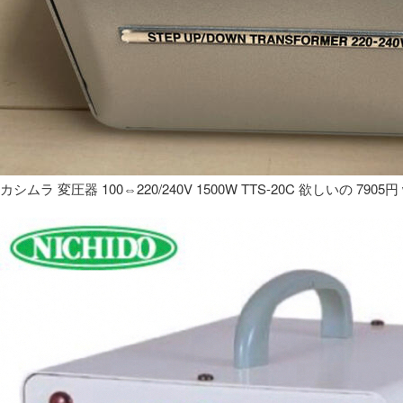
カシムラ 変圧器 100⇔220/240V 1500W TTS-20C 欲しいの 7905円