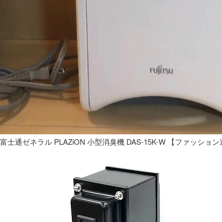
富士通ゼネラル PLAZiON 小型消臭機 DAS-15K-W 【ファッショ