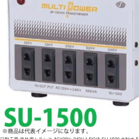
日動工業 海外用トランス AC100V~240V 1.5KVA SU-1500 大勧め 5