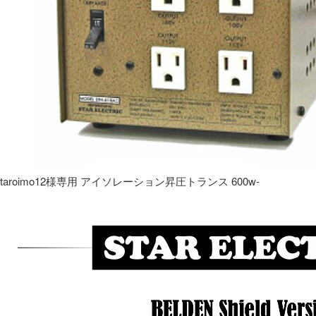
taroimo12様専用 アイソレーション昇圧トランス 600w-