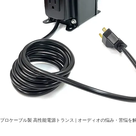
プロケーブル製 高性能電源トランス | オーディオの悩み・苦悩を