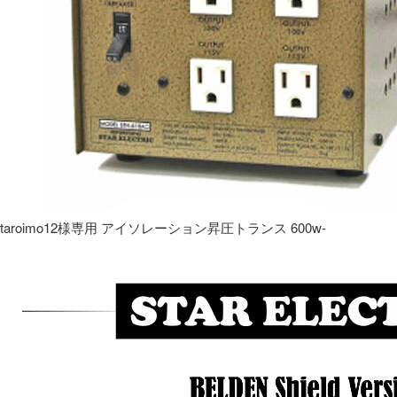
taroimo12様専用 アイソレーション昇圧トランス 600w-