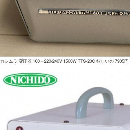
カシムラ 変圧器 100⇔220/240V 1500W TTS-20C 欲しいの 7905円