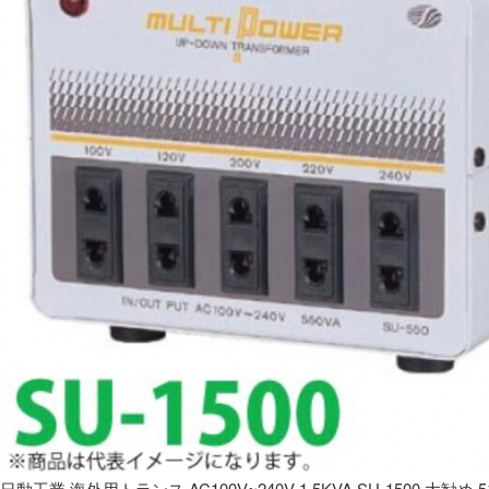
日動工業 海外用トランス AC100V~240V 1.5KVA SU-1500 大勧め 5