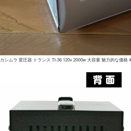
カシムラ 変圧器 トランス TI-36 120v 2000w 大容量 魅力的な価格 4