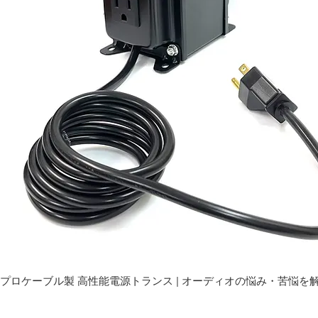
プロケーブル製 高性能電源トランス | オーディオの悩み・苦悩を