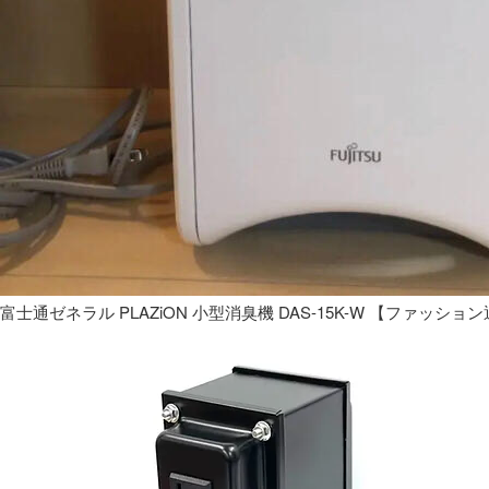
富士通ゼネラル PLAZiON 小型消臭機 DAS-15K-W 【ファッショ