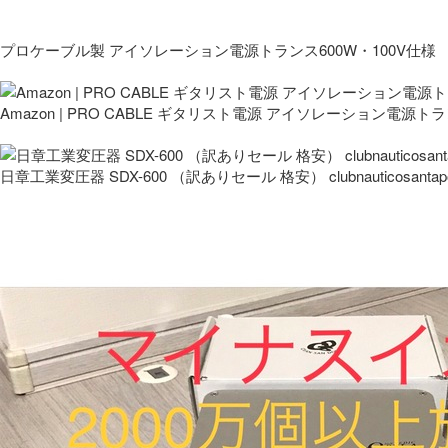
プロケーブル製 アイソレーション電源トランス600W・100V仕様
Amazon | PRO CABLE ギタリスト電源 アイソレーション電源ト
日章工業変圧器 SDX-600 （訳ありセール 格安） clubnauticosantapo