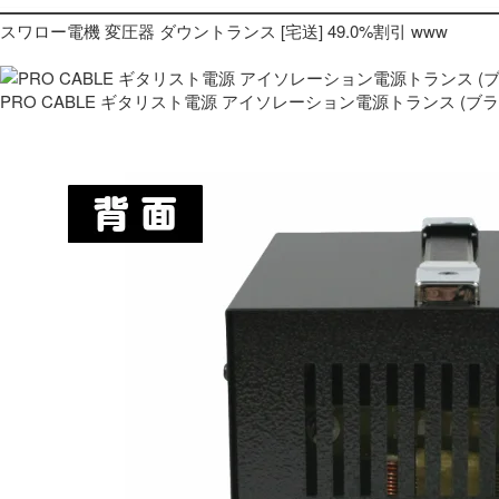
スワロー電機 変圧器 ダウントランス [宅送] 49.0%割引 www
PRO CABLE ギタリスト電源 アイソレーション電源トランス (ブ