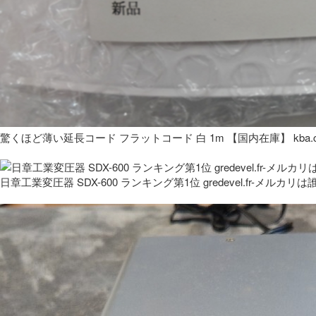
驚くほど薄い延長コード フラットコード 白 1m 【国内在庫】 kba.co
日章工業変圧器 SDX-600 ランキング第1位 gredevel.fr-メルカリは