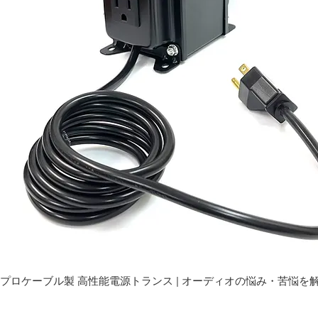
プロケーブル製 高性能電源トランス | オーディオの悩み・苦悩を