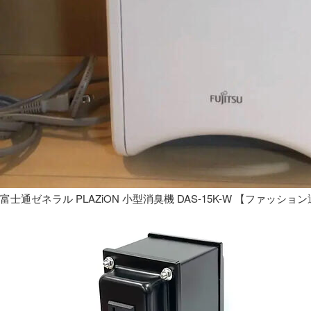
富士通ゼネラル PLAZiON 小型消臭機 DAS-15K-W 【ファッショ