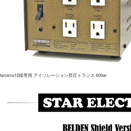
taroimo12様専用 アイソレーション昇圧トランス 600w-