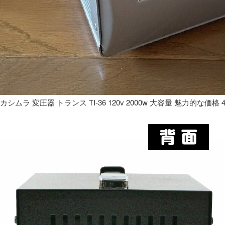
カシムラ 変圧器 トランス TI-36 120v 2000w 大容量 魅力的な価格 4