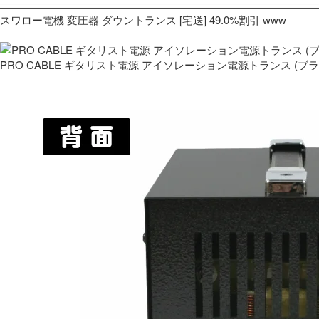
スワロー電機 変圧器 ダウントランス [宅送] 49.0%割引 www
PRO CABLE ギタリスト電源 アイソレーション電源トランス (ブ