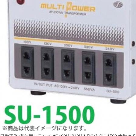
日動工業 海外用トランス AC100V~240V 1.5KVA SU-1500 大勧め 5