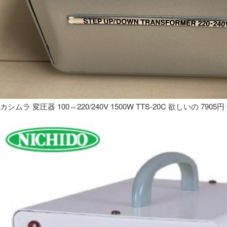
カシムラ 変圧器 100⇔220/240V 1500W TTS-20C 欲しいの 7905円