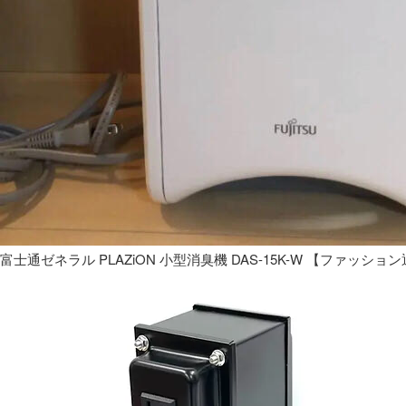
富士通ゼネラル PLAZiON 小型消臭機 DAS-15K-W 【ファッショ