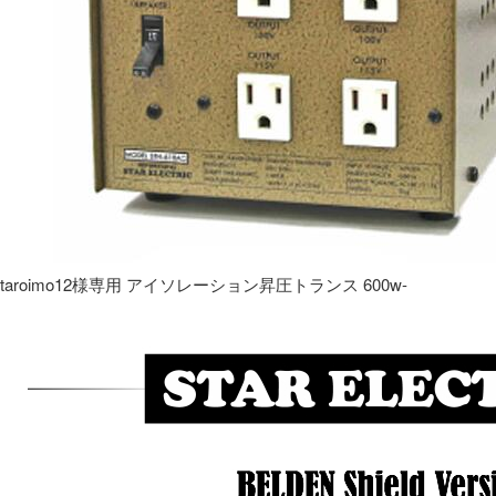
taroimo12様専用 アイソレーション昇圧トランス 600w-