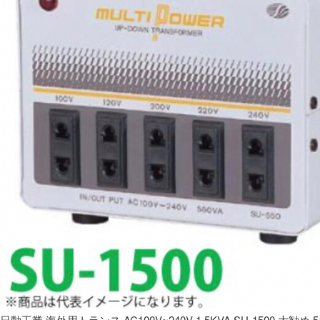
日動工業 海外用トランス AC100V~240V 1.5KVA SU-1500 大勧め 5