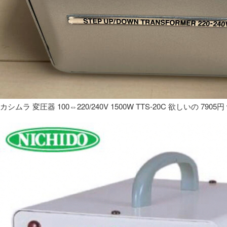
カシムラ 変圧器 100⇔220/240V 1500W TTS-20C 欲しいの 7905円