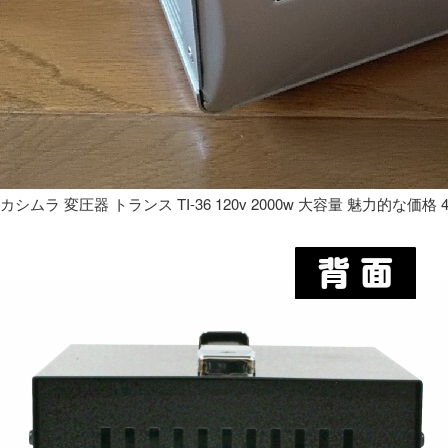
カシムラ 変圧器 トランス TI-36 120v 2000w 大容量 魅力的な価格 4