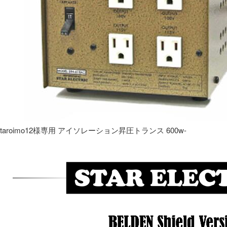
taroimo12様専用 アイソレーション昇圧トランス 600w-