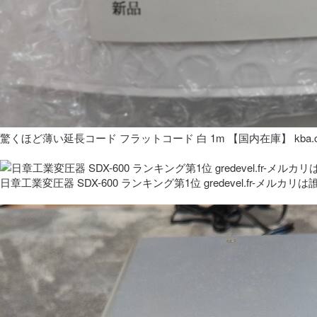
驚くほど薄い延長コード フラットコード 白 1m 【国内在庫】 kba.co
日章工業変圧器 SDX-600 ランキング第1位 gredevel.fr-メルカリは