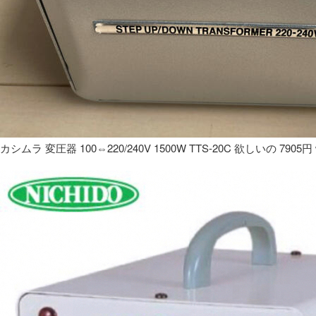
カシムラ 変圧器 100⇔220/240V 1500W TTS-20C 欲しいの 7905円