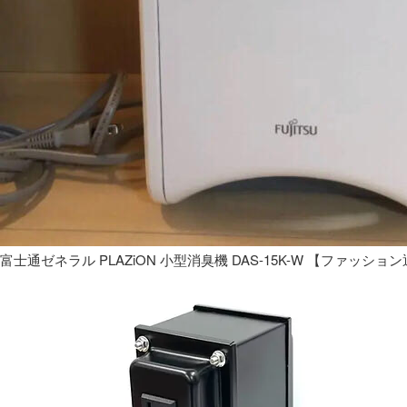
富士通ゼネラル PLAZiON 小型消臭機 DAS-15K-W 【ファッショ