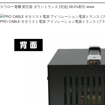
スワロー電機 変圧器 ダウントランス [宅送] 49.0%割引 www
PRO CABLE ギタリスト電源 アイソレーション電源トランス (ブ