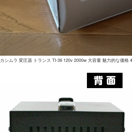
カシムラ 変圧器 トランス TI-36 120v 2000w 大容量 魅力的な価格 4