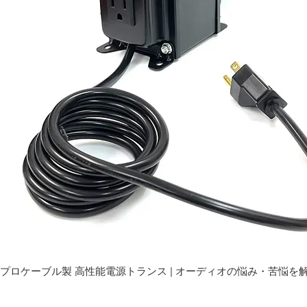
プロケーブル製 高性能電源トランス | オーディオの悩み・苦悩を