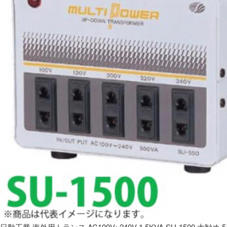
日動工業 海外用トランス AC100V~240V 1.5KVA SU-1500 大勧め 5