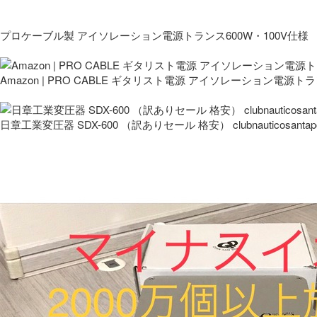
プロケーブル製 アイソレーション電源トランス600W・100V仕様
Amazon | PRO CABLE ギタリスト電源 アイソレーション電源ト
日章工業変圧器 SDX-600 （訳ありセール 格安） clubnauticosantapo