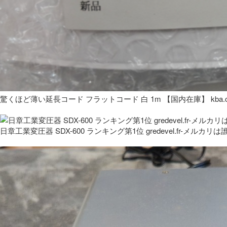
驚くほど薄い延長コード フラットコード 白 1m 【国内在庫】 kba.co
日章工業変圧器 SDX-600 ランキング第1位 gredevel.fr-メルカリは