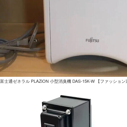
富士通ゼネラル PLAZiON 小型消臭機 DAS-15K-W 【ファッショ