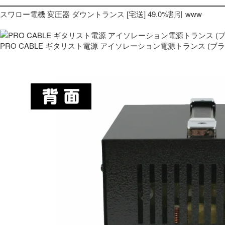
スワロー電機 変圧器 ダウントランス [宅送] 49.0%割引 www
PRO CABLE ギタリスト電源 アイソレーション電源トランス (ブ