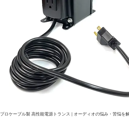
プロケーブル製 高性能電源トランス | オーディオの悩み・苦悩を