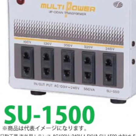
日動工業 海外用トランス AC100V~240V 1.5KVA SU-1500 大勧め 5