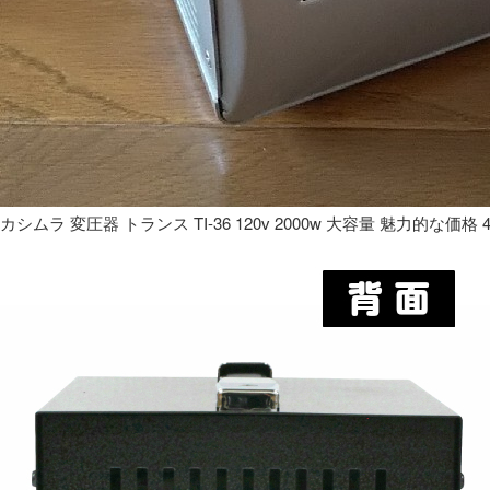
カシムラ 変圧器 トランス TI-36 120v 2000w 大容量 魅力的な価格 4