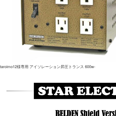
taroimo12様専用 アイソレーション昇圧トランス 600w-