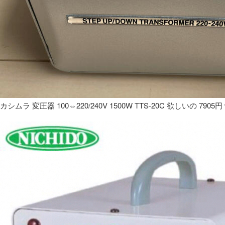
カシムラ 変圧器 100⇔220/240V 1500W TTS-20C 欲しいの 7905円