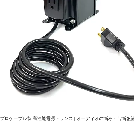
プロケーブル製 高性能電源トランス | オーディオの悩み・苦悩を