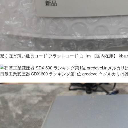
驚くほど薄い延長コード フラットコード 白 1m 【国内在庫】 kba.co
日章工業変圧器 SDX-600 ランキング第1位 gredevel.fr-メルカリは