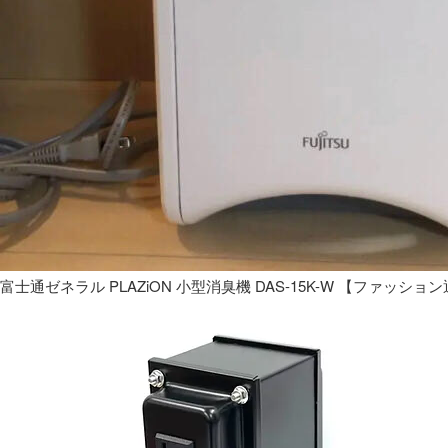
富士通ゼネラル PLAZiON 小型消臭機 DAS-15K-W 【ファッショ