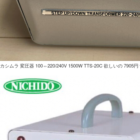
カシムラ 変圧器 100⇔220/240V 1500W TTS-20C 欲しいの 7905円