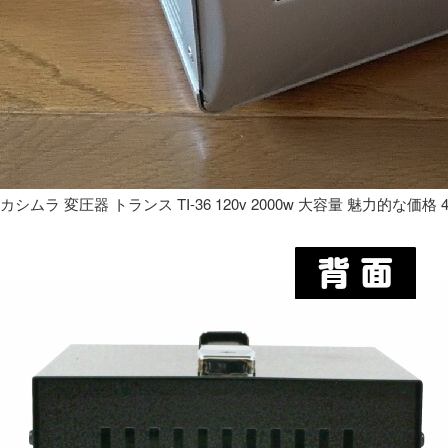
カシムラ 変圧器 トランス TI-36 120v 2000w 大容量 魅力的な価格 4