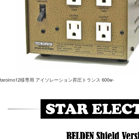
taroimo12様専用 アイソレーション昇圧トランス 600w-