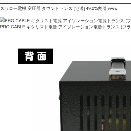
スワロー電機 変圧器 ダウントランス [宅送] 49.0%割引 www
PRO CABLE ギタリスト電源 アイソレーション電源トランス (ブ