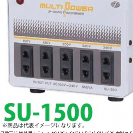
日動工業 海外用トランス AC100V~240V 1.5KVA SU-1500 大勧め 5