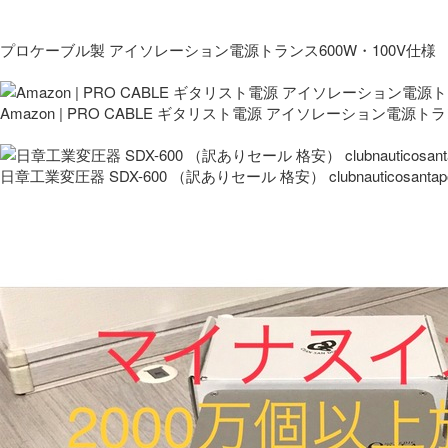
プロケーブル製 アイソレーション電源トランス600W・100V仕様
Amazon | PRO CABLE ギタリスト電源 アイソレーション電源ト
日章工業変圧器 SDX-600 （訳ありセール 格安） clubnauticosantapo