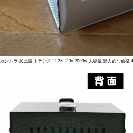
カシムラ 変圧器 トランス TI-36 120v 2000w 大容量 魅力的な価格 4