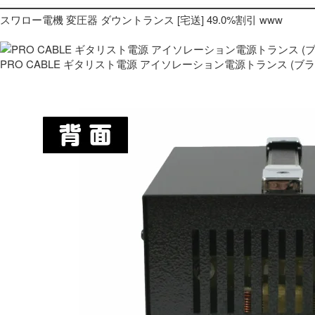
スワロー電機 変圧器 ダウントランス [宅送] 49.0%割引 www
PRO CABLE ギタリスト電源 アイソレーション電源トランス (ブ