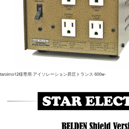
taroimo12様専用 アイソレーション昇圧トランス 600w-