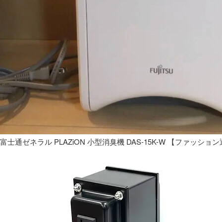
富士通ゼネラル PLAZiON 小型消臭機 DAS-15K-W 【ファッショ