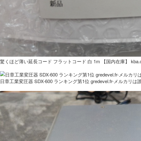
驚くほど薄い延長コード フラットコード 白 1m 【国内在庫】 kba.co
日章工業変圧器 SDX-600 ランキング第1位 gredevel.fr-メルカリは