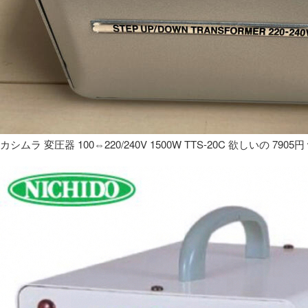
カシムラ 変圧器 100⇔220/240V 1500W TTS-20C 欲しいの 7905円