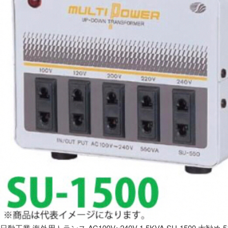
日動工業 海外用トランス AC100V~240V 1.5KVA SU-1500 大勧め 5