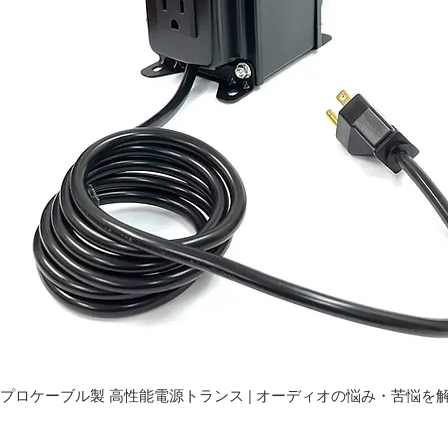
プロケーブル製 高性能電源トランス | オーディオの悩み・苦悩を