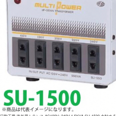
日動工業 海外用トランス AC100V~240V 1.5KVA SU-1500 大勧め 5