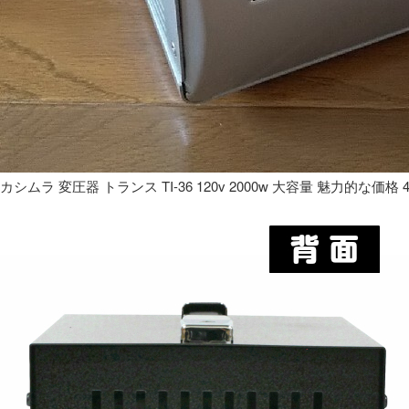
カシムラ 変圧器 トランス TI-36 120v 2000w 大容量 魅力的な価格 4