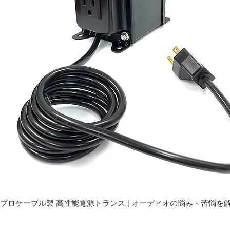
プロケーブル製 高性能電源トランス | オーディオの悩み・苦悩を