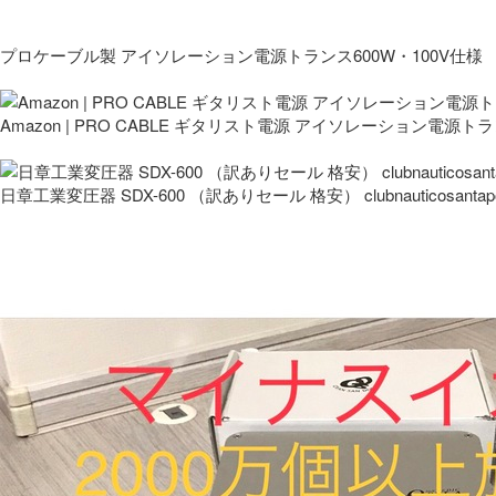
プロケーブル製 アイソレーション電源トランス600W・100V仕様
Amazon | PRO CABLE ギタリスト電源 アイソレーション電源ト
日章工業変圧器 SDX-600 （訳ありセール 格安） clubnauticosantapo