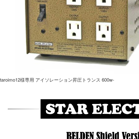
taroimo12様専用 アイソレーション昇圧トランス 600w-