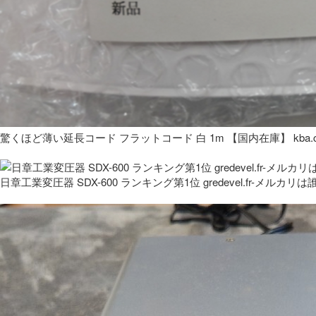
驚くほど薄い延長コード フラットコード 白 1m 【国内在庫】 kba.co
日章工業変圧器 SDX-600 ランキング第1位 gredevel.fr-メルカリは