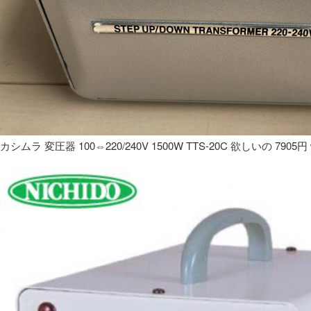
カシムラ 変圧器 100⇔220/240V 1500W TTS-20C 欲しいの 7905円