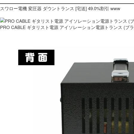
スワロー電機 変圧器 ダウントランス [宅送] 49.0%割引 www
PRO CABLE ギタリスト電源 アイソレーション電源トランス (ブ