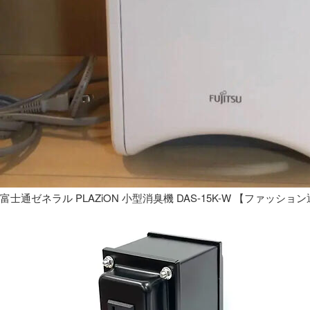
富士通ゼネラル PLAZiON 小型消臭機 DAS-15K-W 【ファッショ