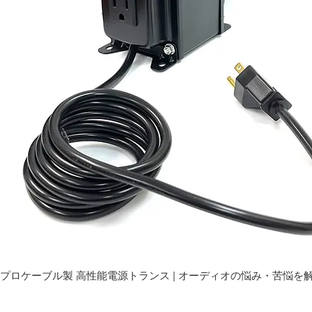
プロケーブル製 高性能電源トランス | オーディオの悩み・苦悩を