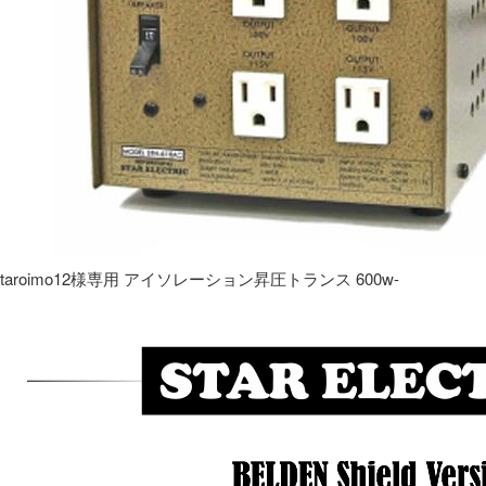
taroimo12様専用 アイソレーション昇圧トランス 600w-