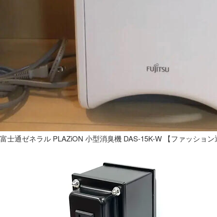
富士通ゼネラル PLAZiON 小型消臭機 DAS-15K-W 【ファッショ