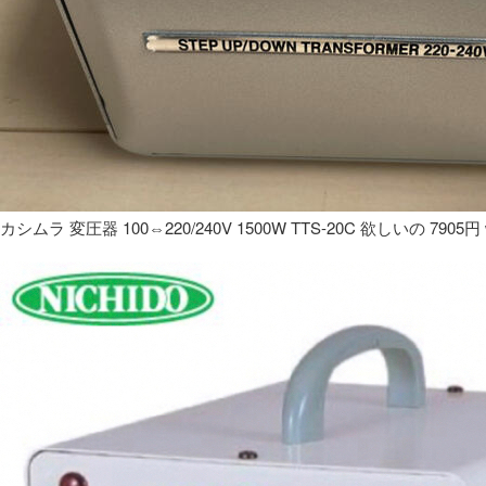
カシムラ 変圧器 100⇔220/240V 1500W TTS-20C 欲しいの 7905円