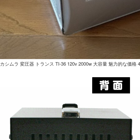
カシムラ 変圧器 トランス TI-36 120v 2000w 大容量 魅力的な価格 4