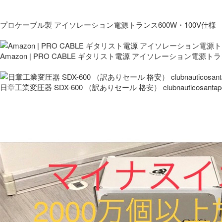
プロケーブル製 アイソレーション電源トランス600W・100V仕様
Amazon | PRO CABLE ギタリスト電源 アイソレーション電源ト
日章工業変圧器 SDX-600 （訳ありセール 格安） clubnauticosantapo