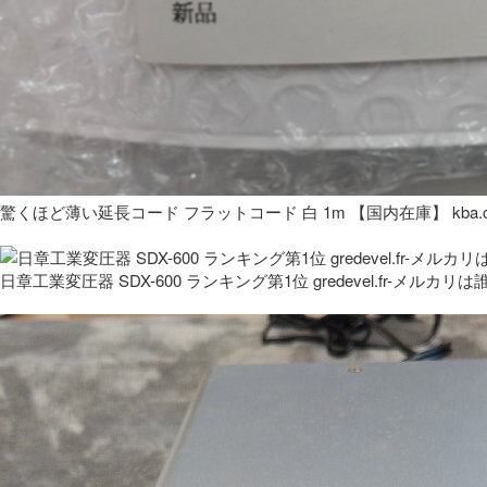
驚くほど薄い延長コード フラットコード 白 1m 【国内在庫】 kba.co
日章工業変圧器 SDX-600 ランキング第1位 gredevel.fr-メルカリは