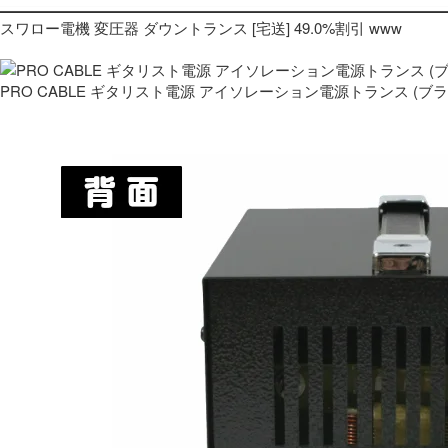
スワロー電機 変圧器 ダウントランス [宅送] 49.0%割引 www
PRO CABLE ギタリスト電源 アイソレーション電源トランス (ブ