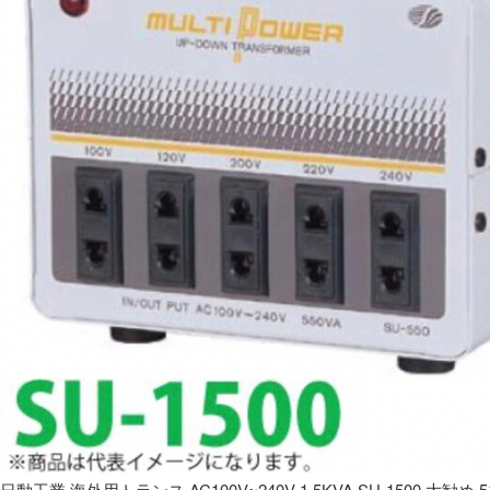
日動工業 海外用トランス AC100V~240V 1.5KVA SU-1500 大勧め 5