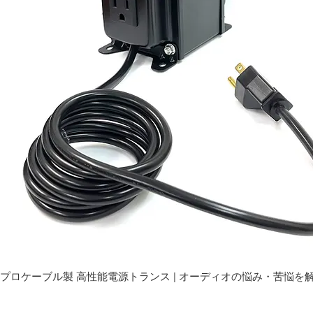
プロケーブル製 高性能電源トランス | オーディオの悩み・苦悩を