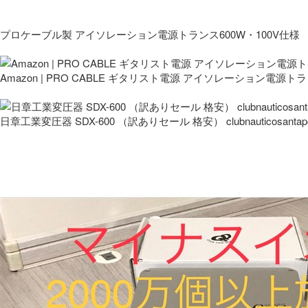
プロケーブル製 アイソレーション電源トランス600W・100V仕様
Amazon | PRO CABLE ギタリスト電源 アイソレーション電源ト
日章工業変圧器 SDX-600 （訳ありセール 格安） clubnauticosantapo