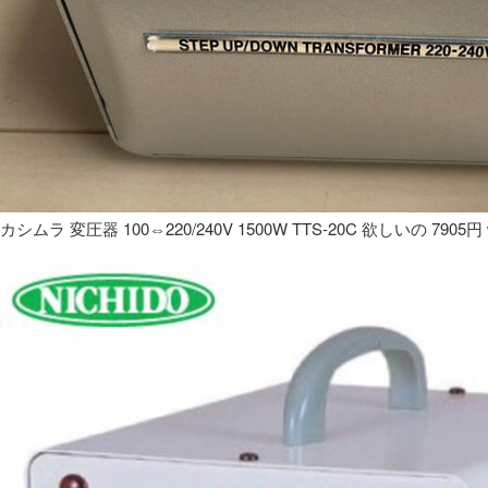
カシムラ 変圧器 100⇔220/240V 1500W TTS-20C 欲しいの 7905円