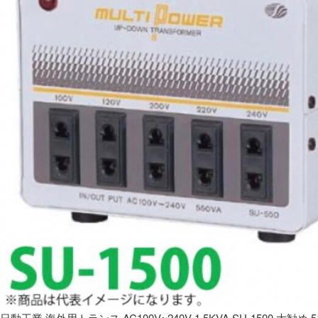
日動工業 海外用トランス AC100V~240V 1.5KVA SU-1500 大勧め 5