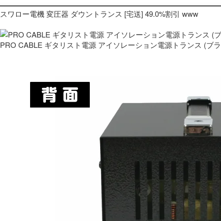
スワロー電機 変圧器 ダウントランス [宅送] 49.0%割引 www
PRO CABLE ギタリスト電源 アイソレーション電源トランス (ブ