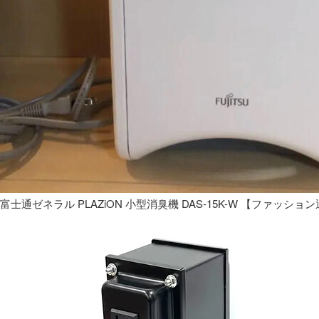
富士通ゼネラル PLAZiON 小型消臭機 DAS-15K-W 【ファッショ