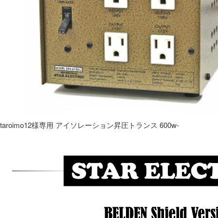
taroimo12様専用 アイソレーション昇圧トランス 600w-