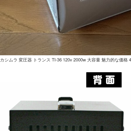
カシムラ 変圧器 トランス TI-36 120v 2000w 大容量 魅力的な価格 4