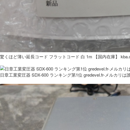
驚くほど薄い延長コード フラットコード 白 1m 【国内在庫】 kba.co
日章工業変圧器 SDX-600 ランキング第1位 gredevel.fr-メルカリは