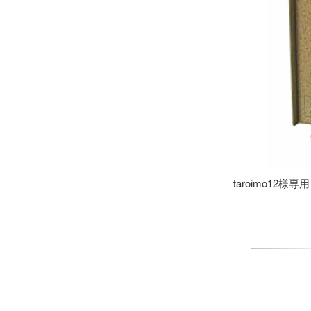
taroimo12様