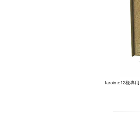
taroimo12様