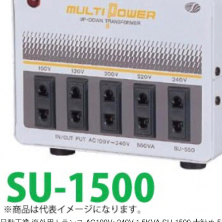
日動工業 海外用トランス AC100V~240V 1.5KVA SU-1500 大勧め 5