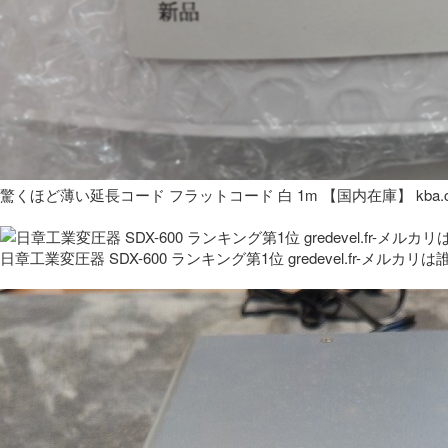
驚くほど薄い延長コード フラットコード 白 1m 【国内在庫】 kba.co
日章工業変圧器 SDX-600 ランキング第1位 gredevel.fr-メルカリは