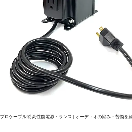
プロケーブル製 高性能電源トランス | オーディオの悩み・苦悩を