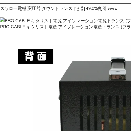
スワロー電機 変圧器 ダウントランス [宅送] 49.0%割引 www
PRO CABLE ギタリスト電源 アイソレーション電源トランス (ブ