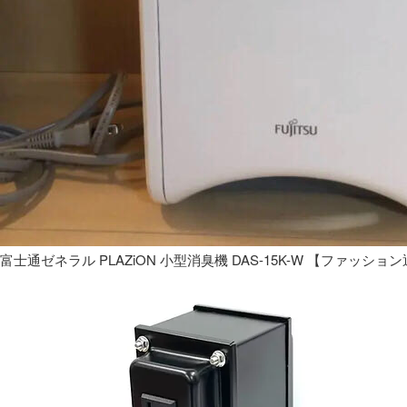
富士通ゼネラル PLAZiON 小型消臭機 DAS-15K-W 【ファッショ