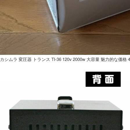
カシムラ 変圧器 トランス TI-36 120v 2000w 大容量 魅力的な価格 4