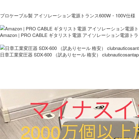
プロケーブル製 アイソレーション電源トランス600W・100V仕様
Amazon | PRO CABLE ギタリスト電源 アイソレーション電源ト
日章工業変圧器 SDX-600 （訳ありセール 格安） clubnauticosantapo