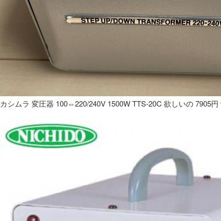
カシムラ 変圧器 100⇔220/240V 1500W TTS-20C 欲しいの 7905円