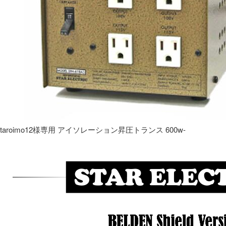
taroimo12様専用 アイソレーション昇圧トランス 600w-