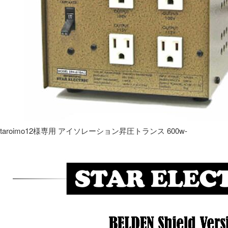
taroimo12様専用 アイソレーション昇圧トランス 600w-