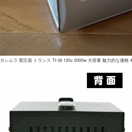
カシムラ 変圧器 トランス TI-36 120v 2000w 大容量 魅力的な価格 4