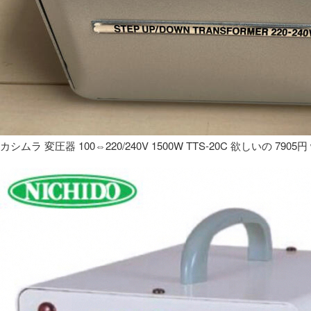
カシムラ 変圧器 100⇔220/240V 1500W TTS-20C 欲しいの 7905円