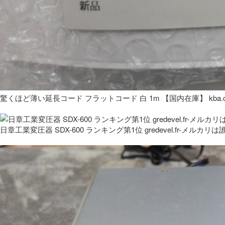
驚くほど薄い延長コード フラットコード 白 1m 【国内在庫】 kba.co
日章工業変圧器 SDX-600 ランキング第1位 gredevel.fr-メルカリは