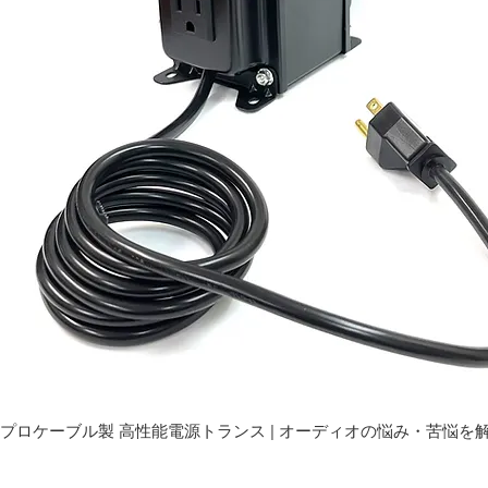
プロケーブル製 高性能電源トランス | オーディオの悩み・苦悩を