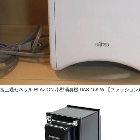
富士通ゼネラル PLAZiON 小型消臭機 DAS-15K-W 【ファッショ