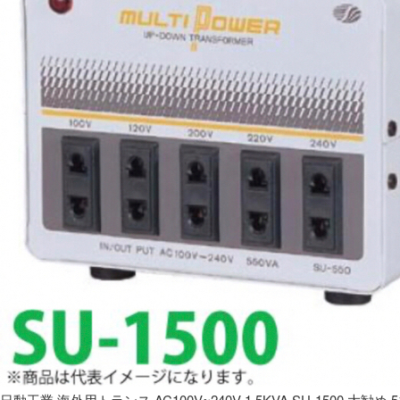
日動工業 海外用トランス AC100V~240V 1.5KVA SU-1500 大勧め 5