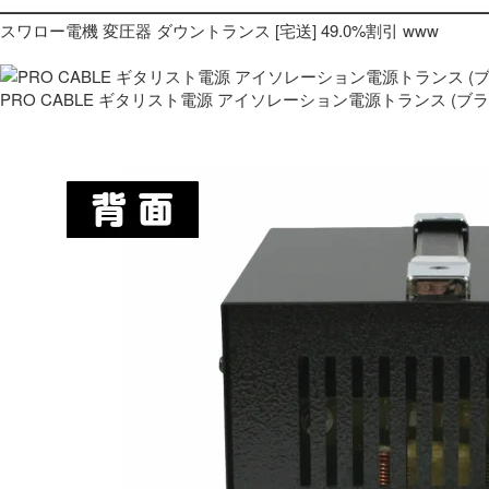
スワロー電機 変圧器 ダウントランス [宅送] 49.0%割引 www
PRO CABLE ギタリスト電源 アイソレーション電源トランス (ブ