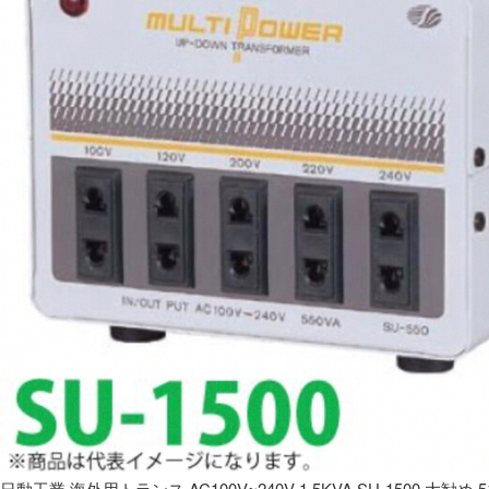
日動工業 海外用トランス AC100V~240V 1.5KVA SU-1500 大勧め 5