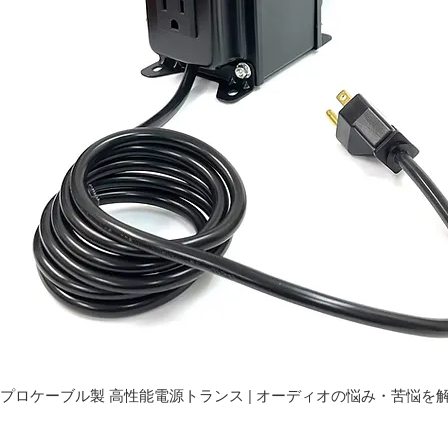
プロケーブル製 高性能電源トランス | オーディオの悩み・苦悩を