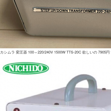
カシムラ 変圧器 100⇔220/240V 1500W TTS-20C 欲しいの 7905円