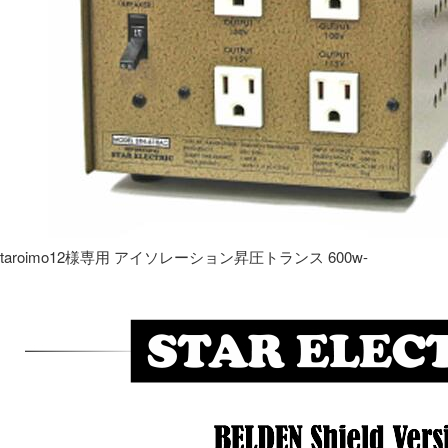
taroimo12様専用 アイソレーション昇圧トランス 600w-