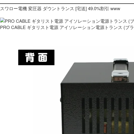
スワロー電機 変圧器 ダウントランス [宅送] 49.0%割引 www
PRO CABLE ギタリスト電源 アイソレーション電源トランス (ブ