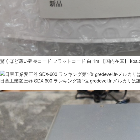
驚くほど薄い延長コード フラットコード 白 1m 【国内在庫】 kba.co
日章工業変圧器 SDX-600 ランキング第1位 gredevel.fr-メルカリは