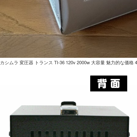
カシムラ 変圧器 トランス TI-36 120v 2000w 大容量 魅力的な価格 4