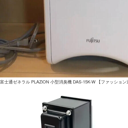
富士通ゼネラル PLAZiON 小型消臭機 DAS-15K-W 【ファッショ