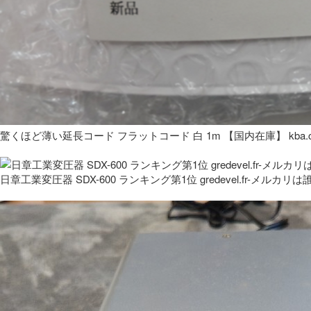
驚くほど薄い延長コード フラットコード 白 1m 【国内在庫】 kba.co
日章工業変圧器 SDX-600 ランキング第1位 gredevel.fr-メルカリは