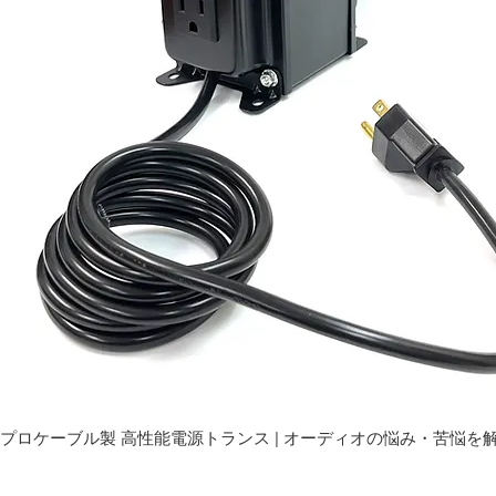
プロケーブル製 高性能電源トランス | オーディオの悩み・苦悩を