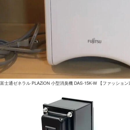
富士通ゼネラル PLAZiON 小型消臭機 DAS-15K-W 【ファッショ