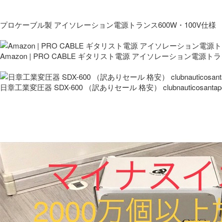
プロケーブル製 アイソレーション電源トランス600W・100V仕様
Amazon | PRO CABLE ギタリスト電源 アイソレーション電源ト
日章工業変圧器 SDX-600 （訳ありセール 格安） clubnauticosantapo