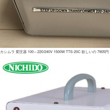
カシムラ 変圧器 100⇔220/240V 1500W TTS-20C 欲しいの 7905円