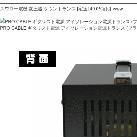
スワロー電機 変圧器 ダウントランス [宅送] 49.0%割引 www
PRO CABLE ギタリスト電源 アイソレーション電源トランス (ブ