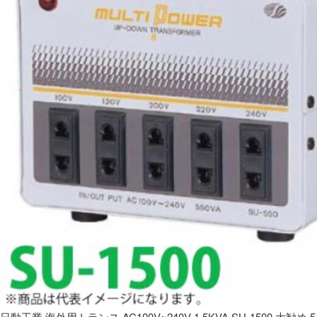
日動工業 海外用トランス AC100V~240V 1.5KVA SU-1500 大勧め 5