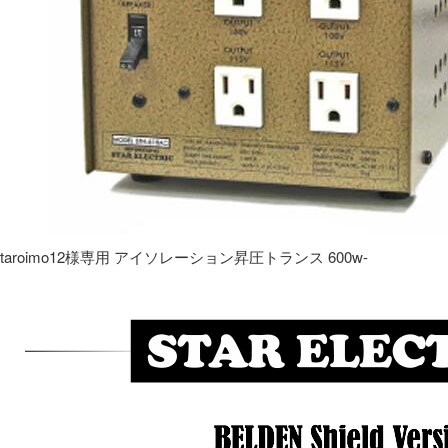
taroimo12様専用 アイソレーション昇圧トランス 600w-