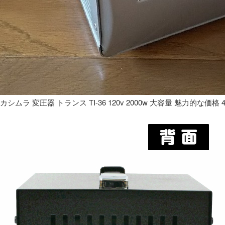
カシムラ 変圧器 トランス TI-36 120v 2000w 大容量 魅力的な価格 4