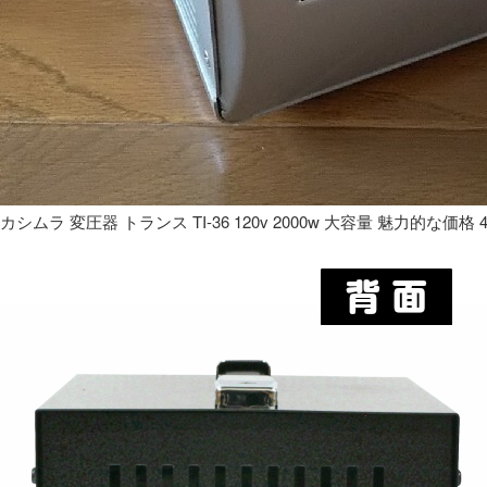
カシムラ 変圧器 トランス TI-36 120v 2000w 大容量 魅力的な価格 4