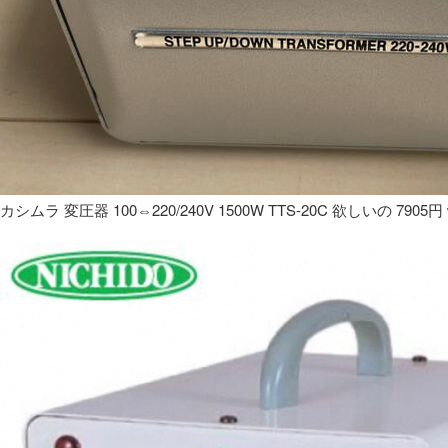
カシムラ 変圧器 100⇔220/240V 1500W TTS-20C 欲しいの 7905円