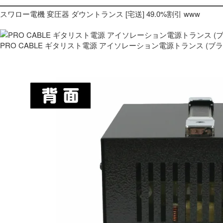
スワロー電機 変圧器 ダウントランス [宅送] 49.0%割引 www
PRO CABLE ギタリスト電源 アイソレーション電源トランス (ブ