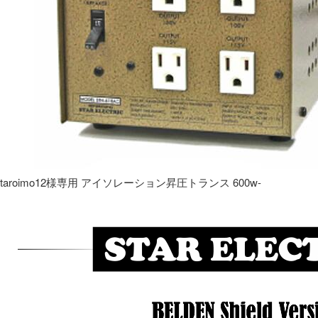
taroimo12様専用 アイソレーション昇圧トランス 600w-