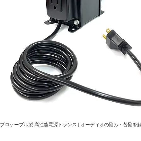
プロケーブル製 高性能電源トランス | オーディオの悩み・苦悩を