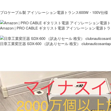
プロケーブル製 アイソレーション電源トランス600W・100V仕様
Amazon | PRO CABLE ギタリスト電源 アイソレーション電源ト
日章工業変圧器 SDX-600 （訳ありセール 格安） clubnauticosantapo