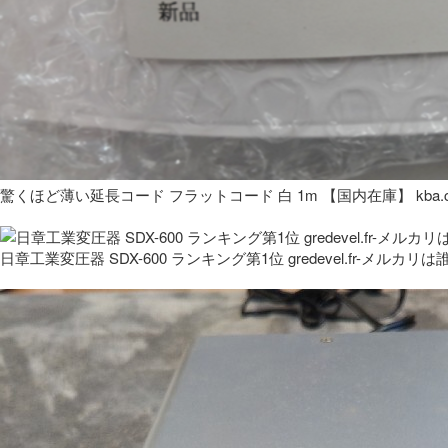
驚くほど薄い延長コード フラットコード 白 1m 【国内在庫】 kba.co
日章工業変圧器 SDX-600 ランキング第1位 gredevel.fr-メルカリは