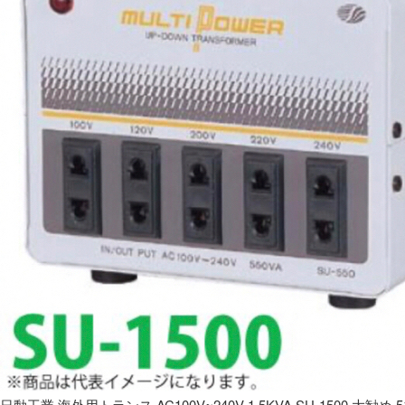
日動工業 海外用トランス AC100V~240V 1.5KVA SU-1500 大勧め 5