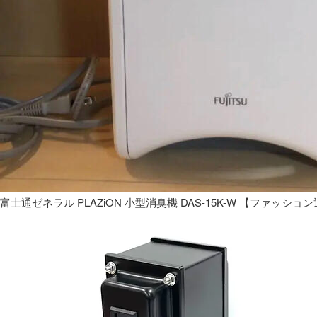
富士通ゼネラル PLAZiON 小型消臭機 DAS-15K-W 【ファッショ