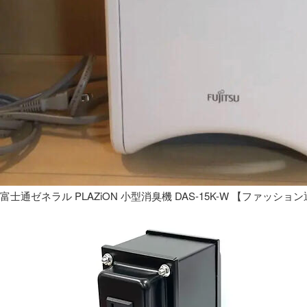
富士通ゼネラル PLAZiON 小型消臭機 DAS-15K-W 【ファッショ