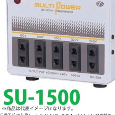
日動工業 海外用トランス AC100V~240V 1.5KVA SU-1500 大勧め 5