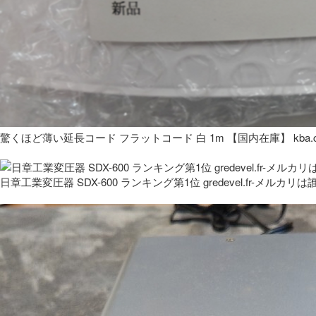
驚くほど薄い延長コード フラットコード 白 1m 【国内在庫】 kba.co
日章工業変圧器 SDX-600 ランキング第1位 gredevel.fr-メルカリは