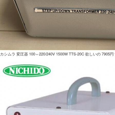
カシムラ 変圧器 100⇔220/240V 1500W TTS-20C 欲しいの 7905円