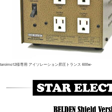
taroimo12様専用 アイソレーション昇圧トランス 600w-