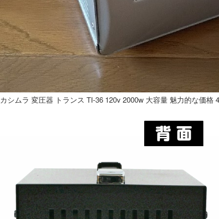
カシムラ 変圧器 トランス TI-36 120v 2000w 大容量 魅力的な価格 4