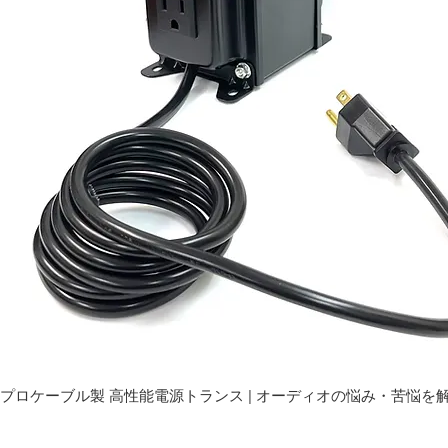
プロケーブル製 高性能電源トランス | オーディオの悩み・苦悩を