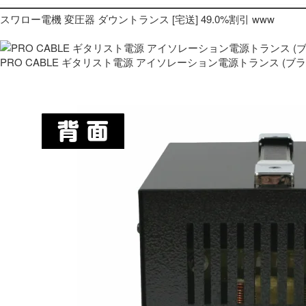
スワロー電機 変圧器 ダウントランス [宅送] 49.0%割引 www
PRO CABLE ギタリスト電源 アイソレーション電源トランス (ブ