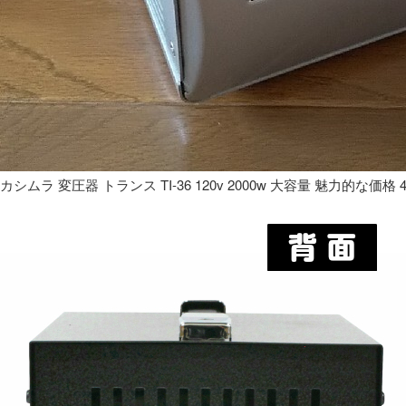
カシムラ 変圧器 トランス TI-36 120v 2000w 大容量 魅力的な価格 4