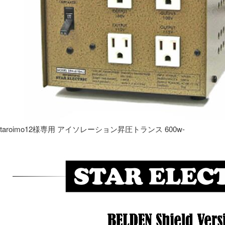
taroimo12様専用 アイソレーション昇圧トランス 600w-