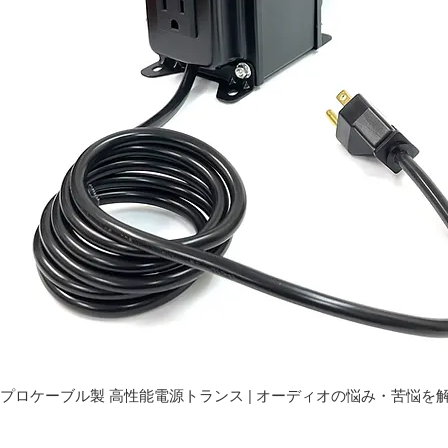
プロケーブル製 高性能電源トランス | オーディオの悩み・苦悩を