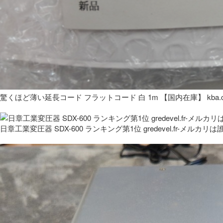
驚くほど薄い延長コード フラットコード 白 1m 【国内在庫】 kba.co
日章工業変圧器 SDX-600 ランキング第1位 gredevel.fr-メルカリは