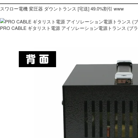
スワロー電機 変圧器 ダウントランス [宅送] 49.0%割引 www
PRO CABLE ギタリスト電源 アイソレーション電源トランス (ブ