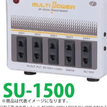
日動工業 海外用トランス AC100V~240V 1.5KVA SU-1500 大勧め 5