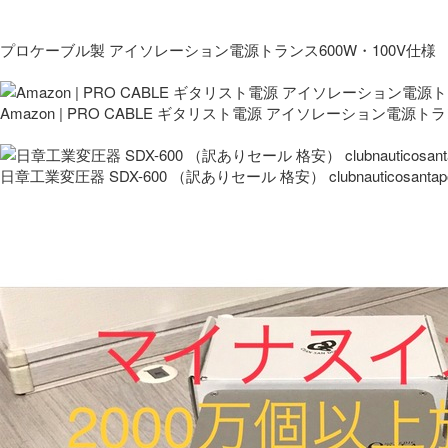
プロケーブル製 アイソレーション電源トランス600W・100V仕様
Amazon | PRO CABLE ギタリスト電源 アイソレーション電源ト
日章工業変圧器 SDX-600 （訳ありセール 格安） clubnauticosantapo