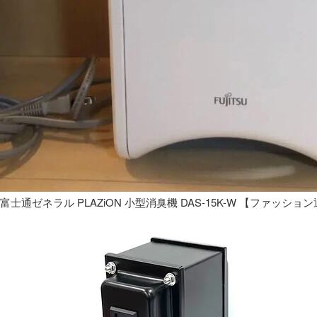
富士通ゼネラル PLAZiON 小型消臭機 DAS-15K-W 【ファッショ