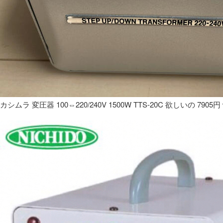
カシムラ 変圧器 100⇔220/240V 1500W TTS-20C 欲しいの 7905円