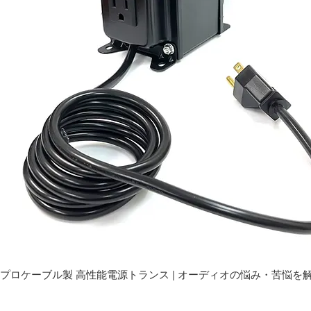
プロケーブル製 高性能電源トランス | オーディオの悩み・苦悩を