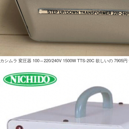
カシムラ 変圧器 100⇔220/240V 1500W TTS-20C 欲しいの 7905円