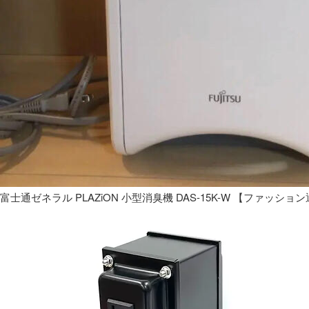
富士通ゼネラル PLAZiON 小型消臭機 DAS-15K-W 【ファッショ