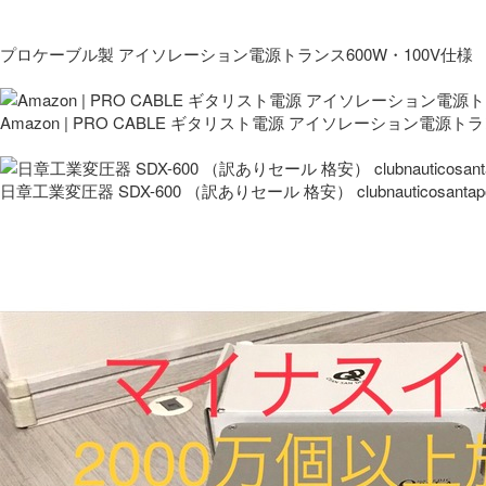
プロケーブル製 アイソレーション電源トランス600W・100V仕様
Amazon | PRO CABLE ギタリスト電源 アイソレーション電源ト
日章工業変圧器 SDX-600 （訳ありセール 格安） clubnauticosantapo