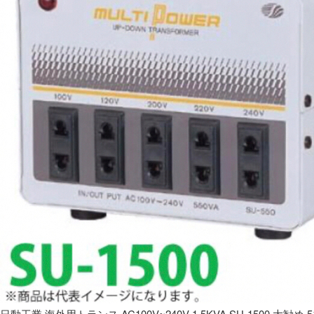
日動工業 海外用トランス AC100V~240V 1.5KVA SU-1500 大勧め 5