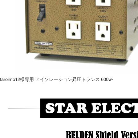
taroimo12様専用 アイソレーション昇圧トランス 600w-