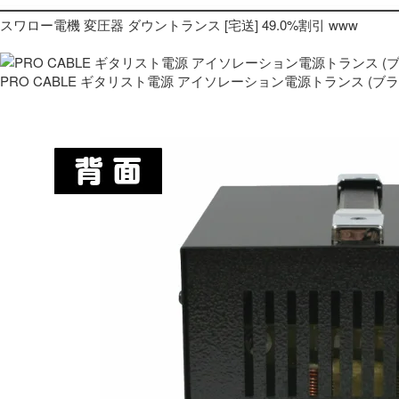
スワロー電機 変圧器 ダウントランス [宅送] 49.0%割引 www
PRO CABLE ギタリスト電源 アイソレーション電源トランス (ブ