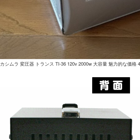
カシムラ 変圧器 トランス TI-36 120v 2000w 大容量 魅力的な価格 4