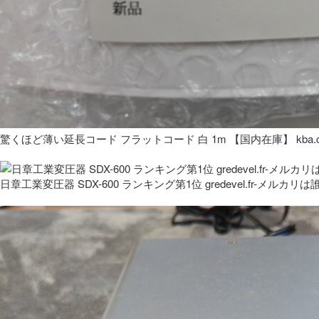
驚くほど薄い延長コード フラットコード 白 1m 【国内在庫】 kba.co
日章工業変圧器 SDX-600 ランキング第1位 gredevel.fr-メルカリは