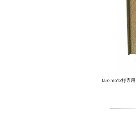
taroimo12様