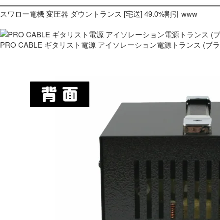
スワロー電機 変圧器 ダウントランス [宅送] 49.0%割引 www
PRO CABLE ギタリスト電源 アイソレーション電源トランス (ブ