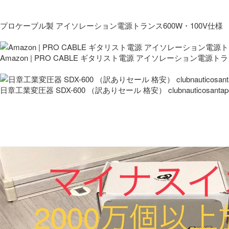
プロケーブル製 アイソレーション電源トランス600W・100V仕様
Amazon | PRO CABLE ギタリスト電源 アイソレーション電源ト
日章工業変圧器 SDX-600 （訳ありセール 格安） clubnauticosantapo