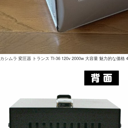
カシムラ 変圧器 トランス TI-36 120v 2000w 大容量 魅力的な価格 4