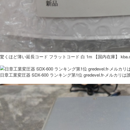
驚くほど薄い延長コード フラットコード 白 1m 【国内在庫】 kba.co
日章工業変圧器 SDX-600 ランキング第1位 gredevel.fr-メルカリは