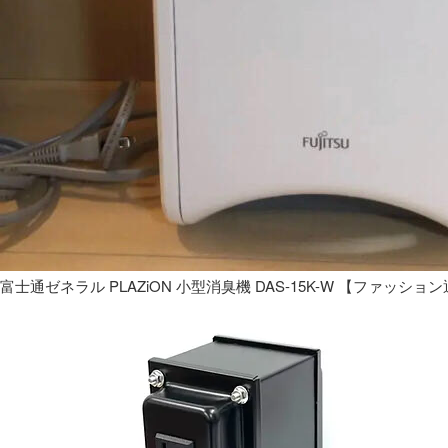
富士通ゼネラル PLAZiON 小型消臭機 DAS-15K-W 【ファッショ