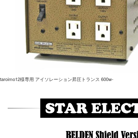
taroimo12様専用 アイソレーション昇圧トランス 600w-