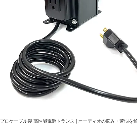
プロケーブル製 高性能電源トランス | オーディオの悩み・苦悩を