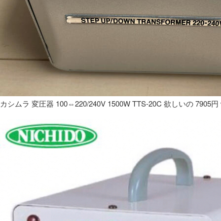
カシムラ 変圧器 100⇔220/240V 1500W TTS-20C 欲しいの 7905円