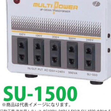
日動工業 海外用トランス AC100V~240V 1.5KVA SU-1500 大勧め 5