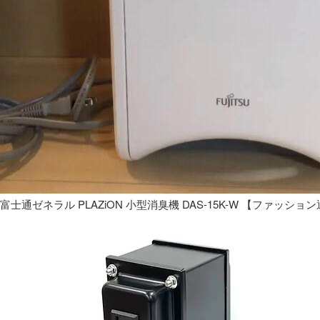
富士通ゼネラル PLAZiON 小型消臭機 DAS-15K-W 【ファッショ