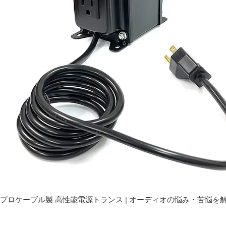
プロケーブル製 高性能電源トランス | オーディオの悩み・苦悩を