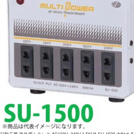
日動工業 海外用トランス AC100V~240V 1.5KVA SU-1500 大勧め 5