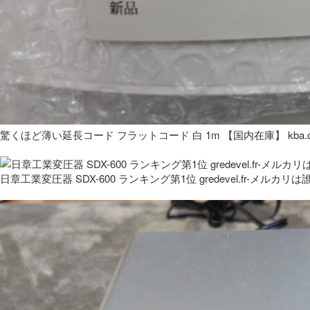
驚くほど薄い延長コード フラットコード 白 1m 【国内在庫】 kba.co
日章工業変圧器 SDX-600 ランキング第1位 gredevel.fr-メルカリは