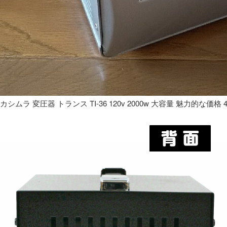
カシムラ 変圧器 トランス TI-36 120v 2000w 大容量 魅力的な価格 4