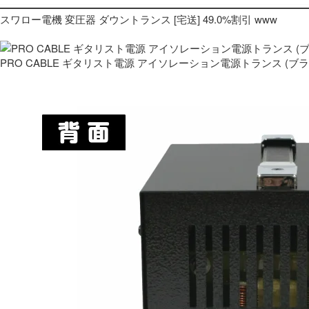
スワロー電機 変圧器 ダウントランス [宅送] 49.0%割引 www
PRO CABLE ギタリスト電源 アイソレーション電源トランス (ブ