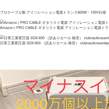
プロケーブル製 アイソレーション電源トランス600W・100V仕様
Amazon | PRO CABLE ギタリスト電源 アイソレーション電源ト
日章工業変圧器 SDX-600 （訳ありセール 格安） clubnauticosantapo