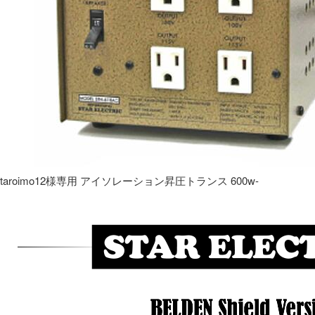
taroimo12様専用 アイソレーション昇圧トランス 600w-