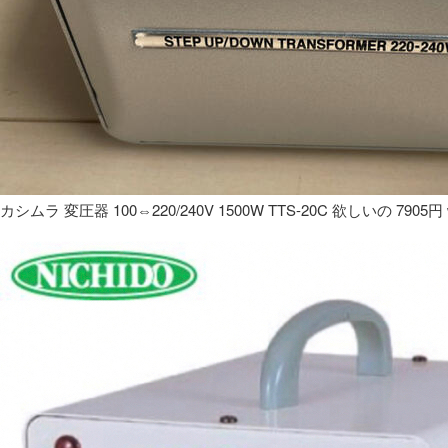
カシムラ 変圧器 100⇔220/240V 1500W TTS-20C 欲しいの 7905円