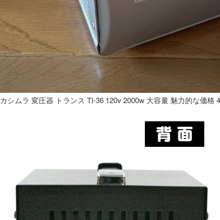
カシムラ 変圧器 トランス TI-36 120v 2000w 大容量 魅力的な価格 4