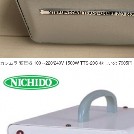
カシムラ 変圧器 100⇔220/240V 1500W TTS-20C 欲しいの 7905円