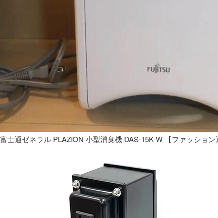
富士通ゼネラル PLAZiON 小型消臭機 DAS-15K-W 【ファッショ