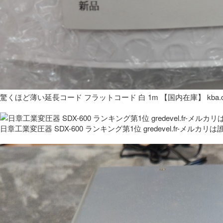
驚くほど薄い延長コード フラットコード 白 1m 【国内在庫】 kba.co
日章工業変圧器 SDX-600 ランキング第1位 gredevel.fr-メルカリは