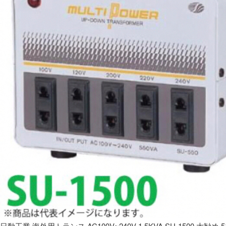
日動工業 海外用トランス AC100V~240V 1.5KVA SU-1500 大勧め 5