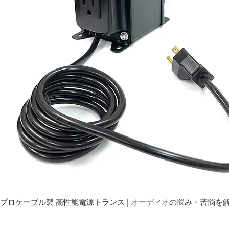
プロケーブル製 高性能電源トランス | オーディオの悩み・苦悩を