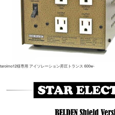
taroimo12様専用 アイソレーション昇圧トランス 600w-