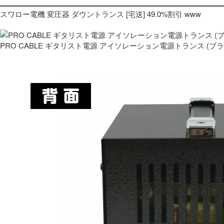
スワロー電機 変圧器 ダウントランス [宅送] 49.0%割引 www
PRO CABLE ギタリスト電源 アイソレーション電源トランス (ブ