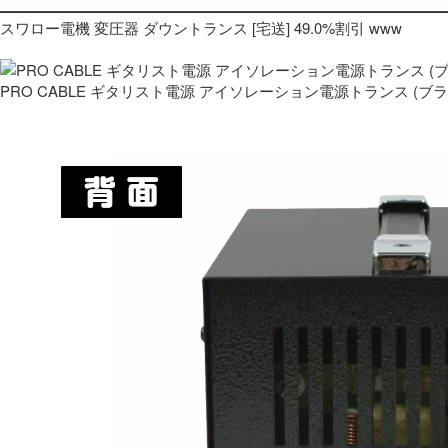
スワロー電機 変圧器 ダウントランス [宅送] 49.0%割引 www
PRO CABLE ギタリスト電源 アイソレーション電源トランス (ブ