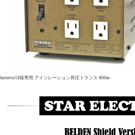
taroimo12様専用 アイソレーション昇圧トランス 600w-