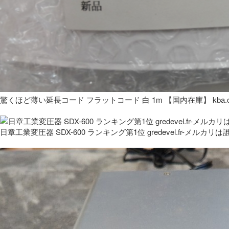
驚くほど薄い延長コード フラットコード 白 1m 【国内在庫】 kba.co
日章工業変圧器 SDX-600 ランキング第1位 gredevel.fr-メルカリは