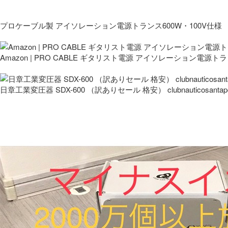
プロケーブル製 アイソレーション電源トランス600W・100V仕様
Amazon | PRO CABLE ギタリスト電源 アイソレーション電源ト
日章工業変圧器 SDX-600 （訳ありセール 格安） clubnauticosantapo