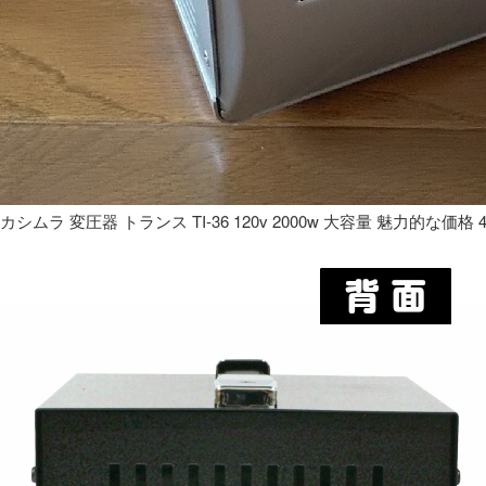
カシムラ 変圧器 トランス TI-36 120v 2000w 大容量 魅力的な価格 4