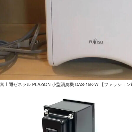
富士通ゼネラル PLAZiON 小型消臭機 DAS-15K-W 【ファッショ