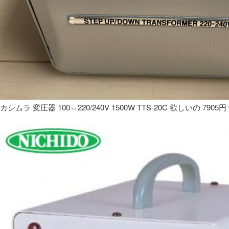
カシムラ 変圧器 100⇔220/240V 1500W TTS-20C 欲しいの 7905円