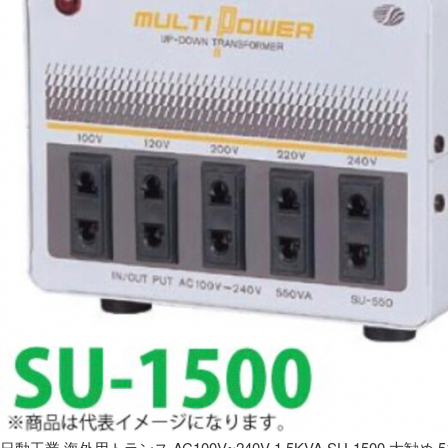
日動工業 海外用トランス AC100V~240V 1.5KVA SU-1500 大勧め 5