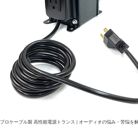
プロケーブル製 高性能電源トランス | オーディオの悩み・苦悩を