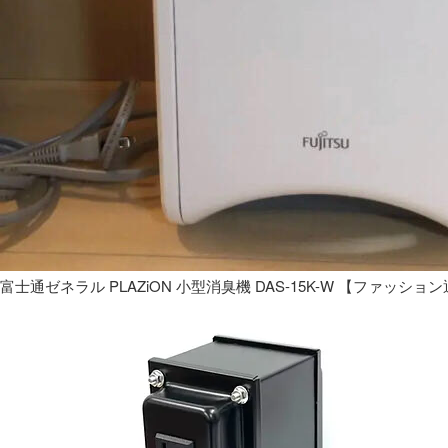
富士通ゼネラル PLAZiON 小型消臭機 DAS-15K-W 【ファッショ