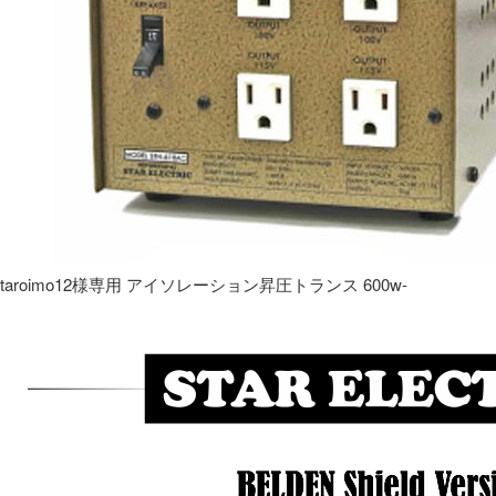
taroimo12様専用 アイソレーション昇圧トランス 600w-