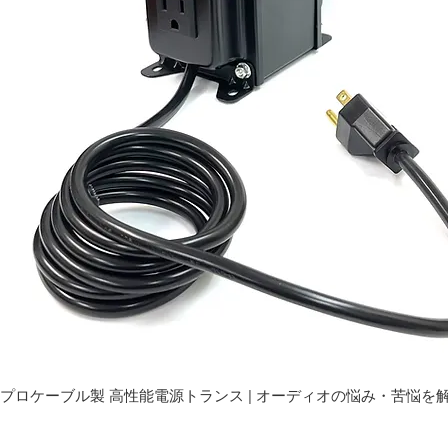
プロケーブル製 高性能電源トランス | オーディオの悩み・苦悩を