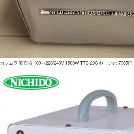
カシムラ 変圧器 100⇔220/240V 1500W TTS-20C 欲しいの 7905円