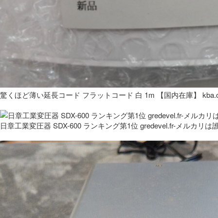
驚くほど薄い延長コード フラットコード 白 1m 【国内在庫】 kba.co
日章工業変圧器 SDX-600 ランキング第1位 gredevel.fr-メルカリは