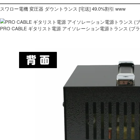
スワロー電機 変圧器 ダウントランス [宅送] 49.0%割引 www
PRO CABLE ギタリスト電源 アイソレーション電源トランス (ブ