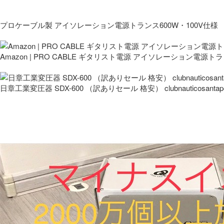
プロケーブル製 アイソレーション電源トランス600W・100V仕様
Amazon | PRO CABLE ギタリスト電源 アイソレーション電源ト
日章工業変圧器 SDX-600 （訳ありセール 格安） clubnauticosantapo