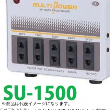
日動工業 海外用トランス AC100V~240V 1.5KVA SU-1500 大勧め 5