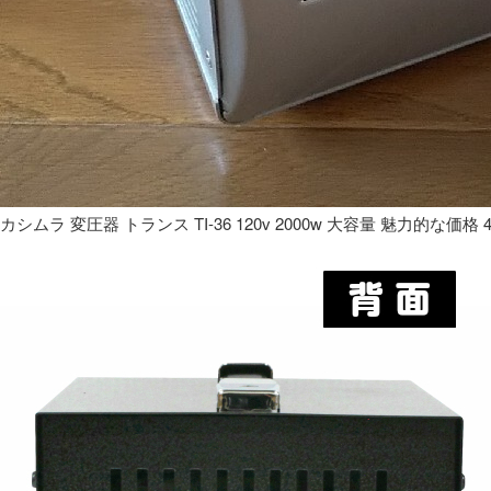
カシムラ 変圧器 トランス TI-36 120v 2000w 大容量 魅力的な価格 4