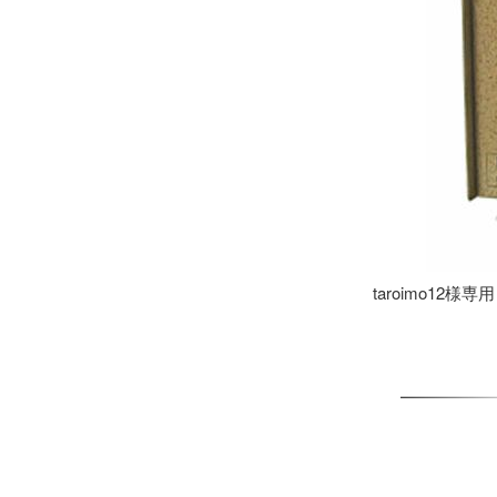
taroimo12様