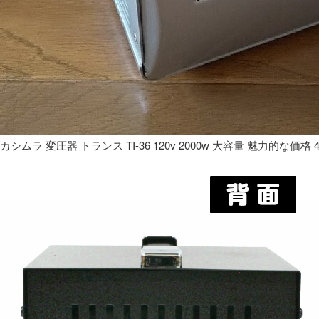
カシムラ 変圧器 トランス TI-36 120v 2000w 大容量 魅力的な価格 4