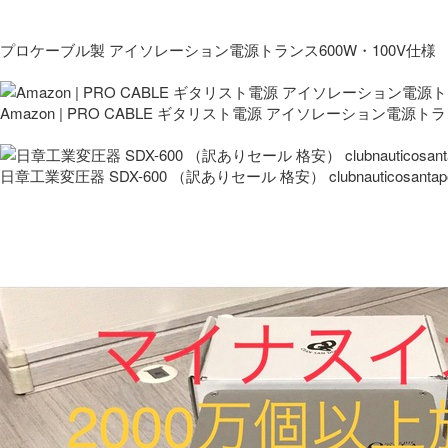
プロケーブル製 アイソレーション電源トランス600W・100V仕様
Amazon | PRO CABLE ギタリスト電源 アイソレーション電源ト
日章工業変圧器 SDX-600 （訳ありセール 格安） clubnauticosantapo