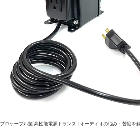
プロケーブル製 高性能電源トランス | オーディオの悩み・苦悩を