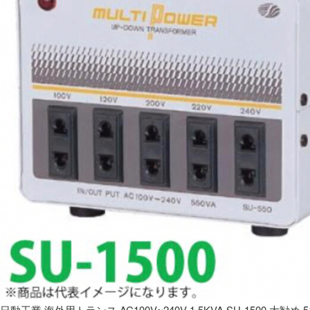
日動工業 海外用トランス AC100V~240V 1.5KVA SU-1500 大勧め 5