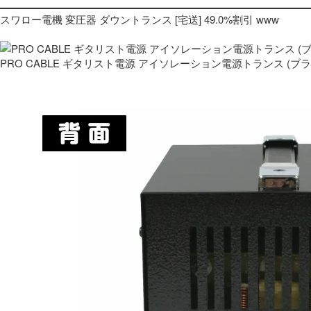
スワロー電機 変圧器 ダウントランス [宅送] 49.0%割引 www
PRO CABLE ギタリスト電源 アイソレーション電源トランス (ブ