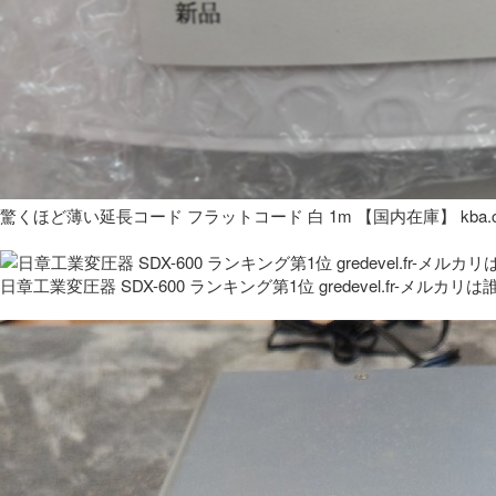
驚くほど薄い延長コード フラットコード 白 1m 【国内在庫】 kba.co
日章工業変圧器 SDX-600 ランキング第1位 gredevel.fr-メルカリは