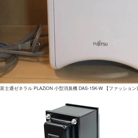
富士通ゼネラル PLAZiON 小型消臭機 DAS-15K-W 【ファッショ