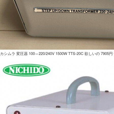
カシムラ 変圧器 100⇔220/240V 1500W TTS-20C 欲しいの 7905円