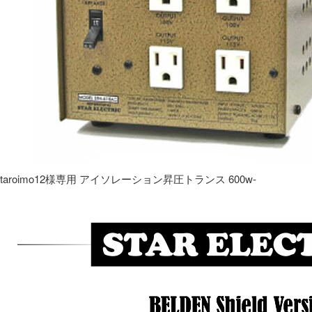
taroimo12様専用 アイソレーション昇圧トランス 600w-