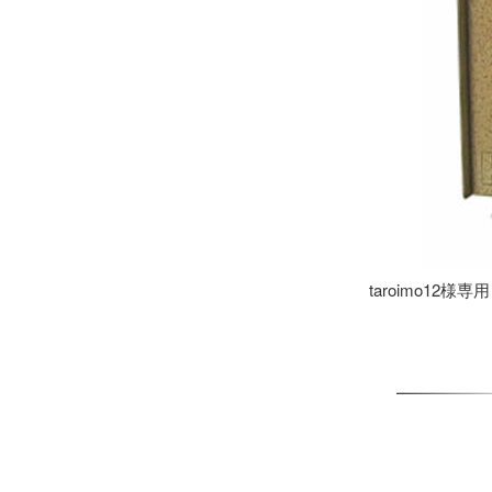
taroimo12様