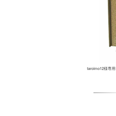
taroimo12様