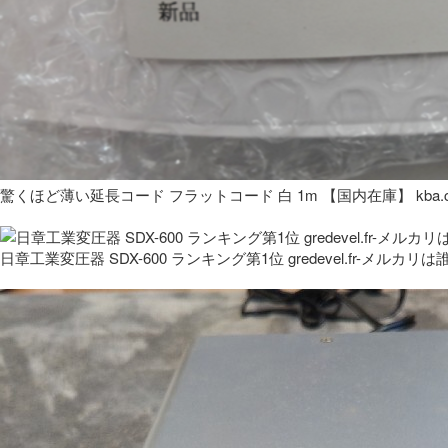
驚くほど薄い延長コード フラットコード 白 1m 【国内在庫】 kba.co
日章工業変圧器 SDX-600 ランキング第1位 gredevel.fr-メルカリは