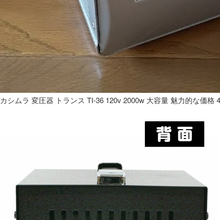
カシムラ 変圧器 トランス TI-36 120v 2000w 大容量 魅力的な価格 4