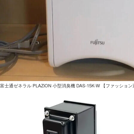
富士通ゼネラル PLAZiON 小型消臭機 DAS-15K-W 【ファッショ