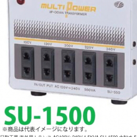
日動工業 海外用トランス AC100V~240V 1.5KVA SU-1500 大勧め 5