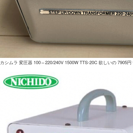
カシムラ 変圧器 100⇔220/240V 1500W TTS-20C 欲しいの 7905円