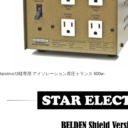
taroimo12様専用 アイソレーション昇圧トランス 600w-