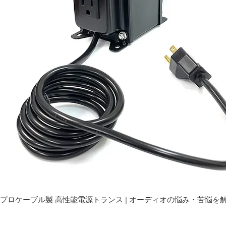
プロケーブル製 高性能電源トランス | オーディオの悩み・苦悩を