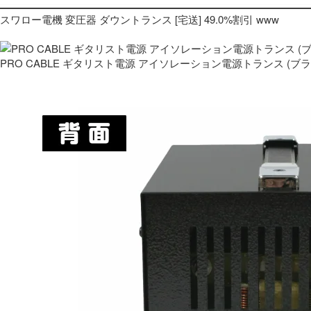
スワロー電機 変圧器 ダウントランス [宅送] 49.0%割引 www
PRO CABLE ギタリスト電源 アイソレーション電源トランス (ブ