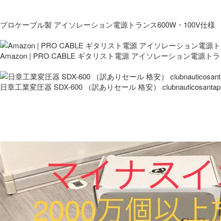
プロケーブル製 アイソレーション電源トランス600W・100V仕様
Amazon | PRO CABLE ギタリスト電源 アイソレーション電源ト
日章工業変圧器 SDX-600 （訳ありセール 格安） clubnauticosantapo