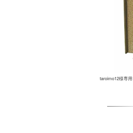
taroimo12様