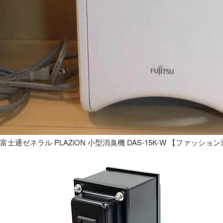
富士通ゼネラル PLAZiON 小型消臭機 DAS-15K-W 【ファッショ