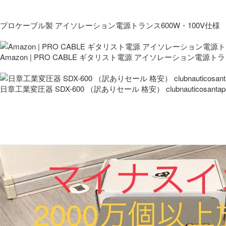
プロケーブル製 アイソレーション電源トランス600W・100V仕様
Amazon | PRO CABLE ギタリスト電源 アイソレーション電源ト
日章工業変圧器 SDX-600 （訳ありセール 格安） clubnauticosantapo