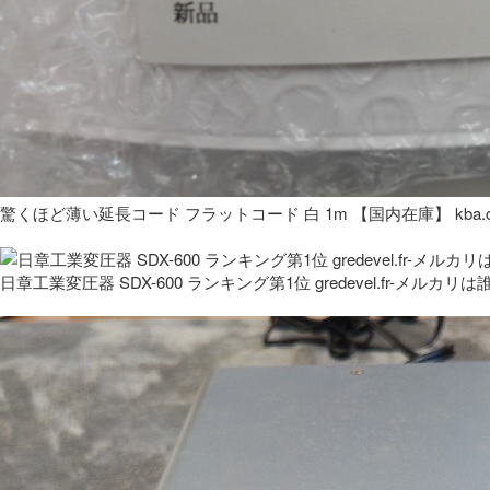
驚くほど薄い延長コード フラットコード 白 1m 【国内在庫】 kba.co
日章工業変圧器 SDX-600 ランキング第1位 gredevel.fr-メルカリは