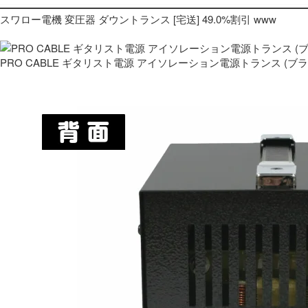
スワロー電機 変圧器 ダウントランス [宅送] 49.0%割引 www
PRO CABLE ギタリスト電源 アイソレーション電源トランス (ブ