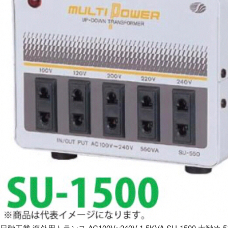
日動工業 海外用トランス AC100V~240V 1.5KVA SU-1500 大勧め 5