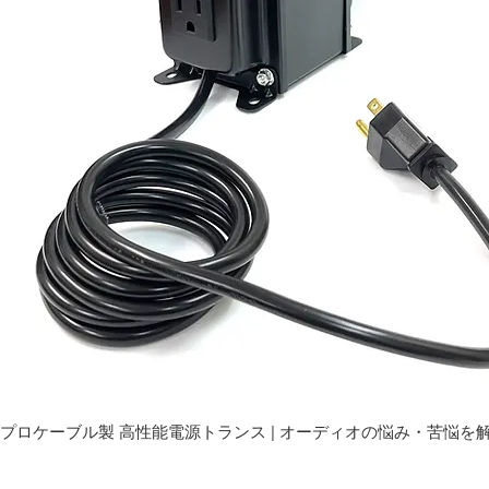
プロケーブル製 高性能電源トランス | オーディオの悩み・苦悩を