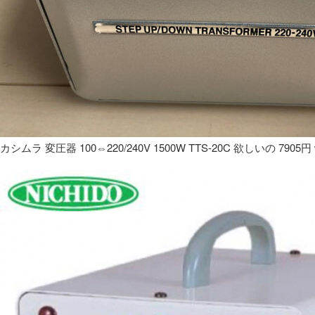
カシムラ 変圧器 100⇔220/240V 1500W TTS-20C 欲しいの 7905円