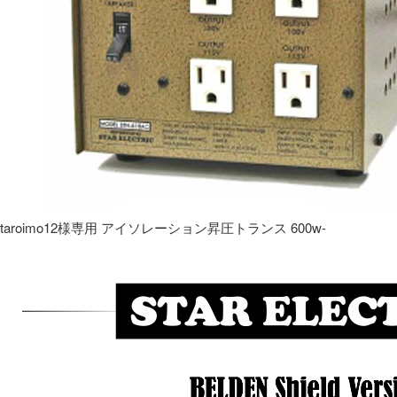
taroimo12様専用 アイソレーション昇圧トランス 600w-