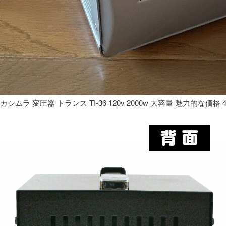
カシムラ 変圧器 トランス TI-36 120v 2000w 大容量 魅力的な価格 4