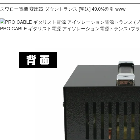
スワロー電機 変圧器 ダウントランス [宅送] 49.0%割引 www
PRO CABLE ギタリスト電源 アイソレーション電源トランス (ブ