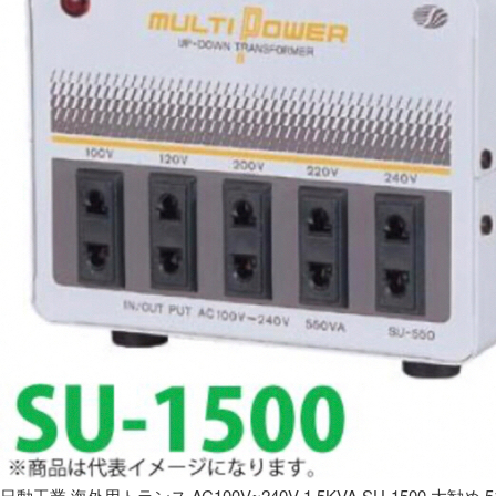
日動工業 海外用トランス AC100V~240V 1.5KVA SU-1500 大勧め 5