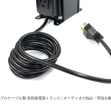
プロケーブル製 高性能電源トランス | オーディオの悩み・苦悩を