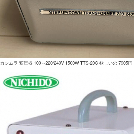
カシムラ 変圧器 100⇔220/240V 1500W TTS-20C 欲しいの 7905円