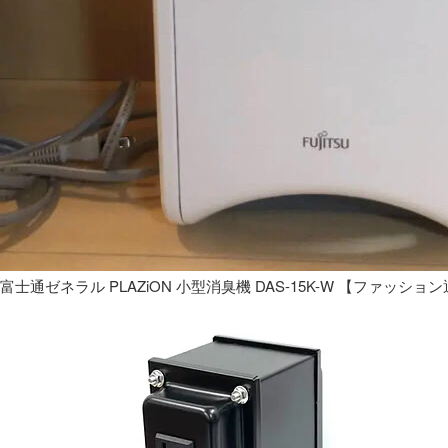
富士通ゼネラル PLAZiON 小型消臭機 DAS-15K-W 【ファッショ