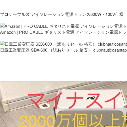
プロケーブル製 アイソレーション電源トランス600W・100V仕様
Amazon | PRO CABLE ギタリスト電源 アイソレーション電源ト
日章工業変圧器 SDX-600 （訳ありセール 格安） clubnauticosantapo