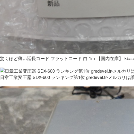
驚くほど薄い延長コード フラットコード 白 1m 【国内在庫】 kba.co
日章工業変圧器 SDX-600 ランキング第1位 gredevel.fr-メルカリは