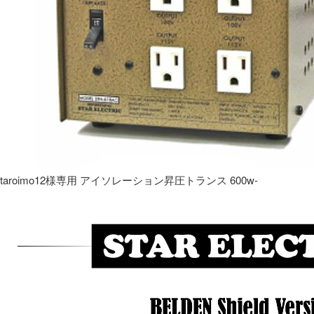
taroimo12様専用 アイソレーション昇圧トランス 600w-