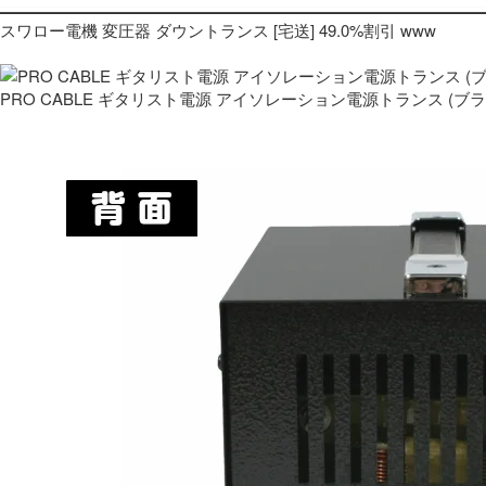
スワロー電機 変圧器 ダウントランス [宅送] 49.0%割引 www
PRO CABLE ギタリスト電源 アイソレーション電源トランス (ブ