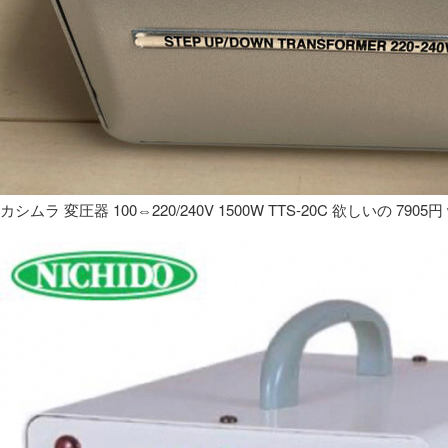
カシムラ 変圧器 100⇔220/240V 1500W TTS-20C 欲しいの 7905円