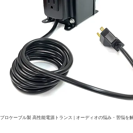
プロケーブル製 高性能電源トランス | オーディオの悩み・苦悩を