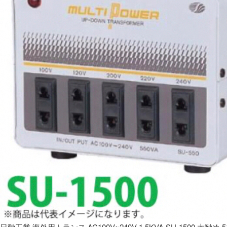
日動工業 海外用トランス AC100V~240V 1.5KVA SU-1500 大勧め 5