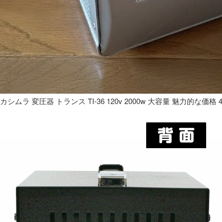
カシムラ 変圧器 トランス TI-36 120v 2000w 大容量 魅力的な価格 4