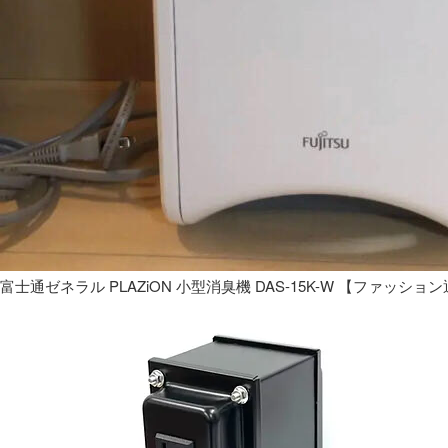
富士通ゼネラル PLAZiON 小型消臭機 DAS-15K-W 【ファッショ