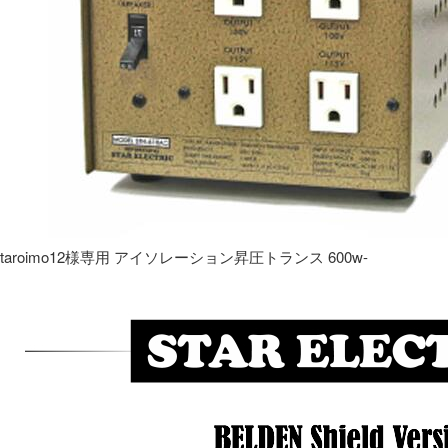
taroimo12様専用 アイソレーション昇圧トランス 600w-