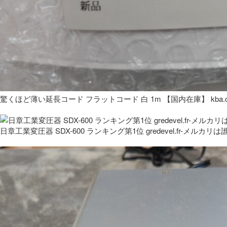
驚くほど薄い延長コード フラットコード 白 1m 【国内在庫】 kba.co
日章工業変圧器 SDX-600 ランキング第1位 gredevel.fr-メルカリは