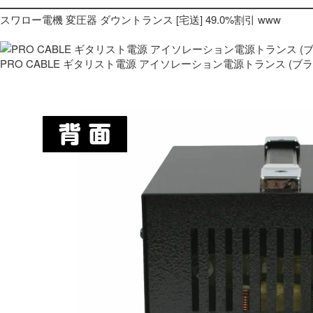
スワロー電機 変圧器 ダウントランス [宅送] 49.0%割引 www
PRO CABLE ギタリスト電源 アイソレーション電源トランス (ブ