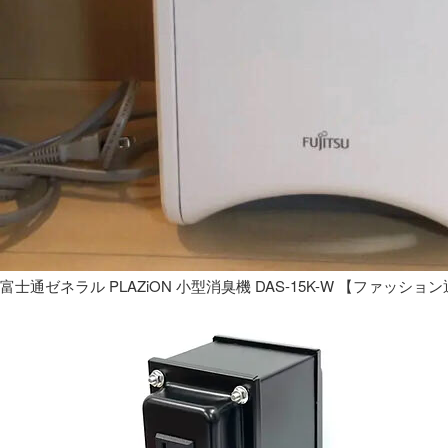
富士通ゼネラル PLAZiON 小型消臭機 DAS-15K-W 【ファッショ