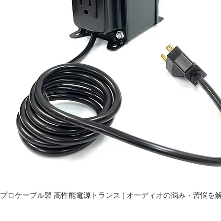
プロケーブル製 高性能電源トランス | オーディオの悩み・苦悩を