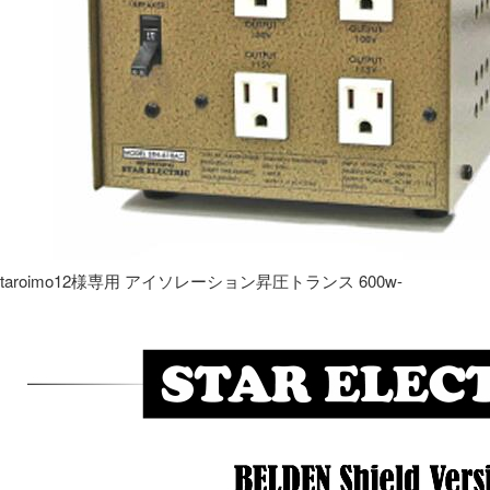
taroimo12様専用 アイソレーション昇圧トランス 600w-