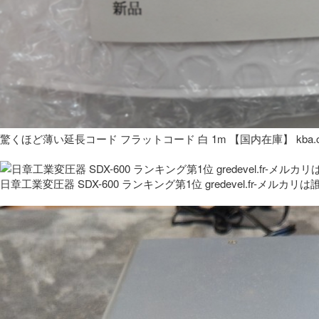
驚くほど薄い延長コード フラットコード 白 1m 【国内在庫】 kba.co
日章工業変圧器 SDX-600 ランキング第1位 gredevel.fr-メルカリは