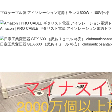
プロケーブル製 アイソレーション電源トランス600W・100V仕様
Amazon | PRO CABLE ギタリスト電源 アイソレーション電源ト
日章工業変圧器 SDX-600 （訳ありセール 格安） clubnauticosantapo