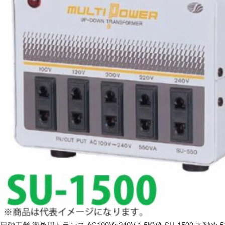
日動工業 海外用トランス AC100V~240V 1.5KVA SU-1500 大勧め 5