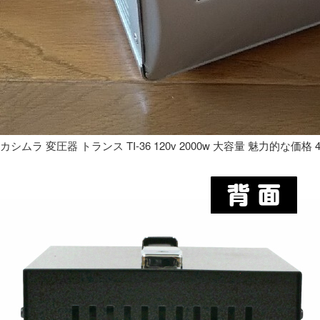
カシムラ 変圧器 トランス TI-36 120v 2000w 大容量 魅力的な価格 4