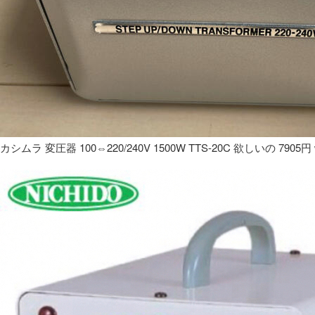
カシムラ 変圧器 100⇔220/240V 1500W TTS-20C 欲しいの 7905円