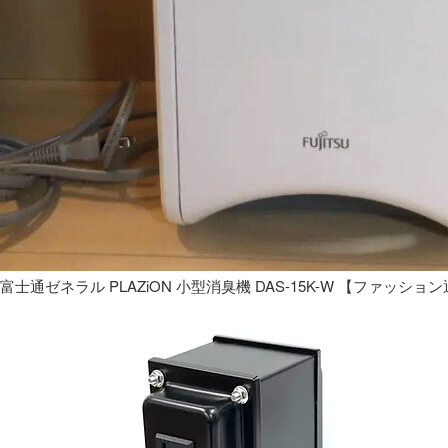
富士通ゼネラル PLAZiON 小型消臭機 DAS-15K-W 【ファッショ