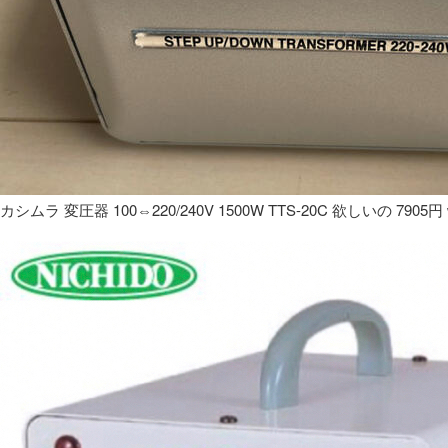
カシムラ 変圧器 100⇔220/240V 1500W TTS-20C 欲しいの 7905円