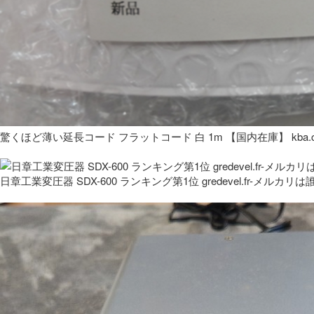
驚くほど薄い延長コード フラットコード 白 1m 【国内在庫】 kba.co
日章工業変圧器 SDX-600 ランキング第1位 gredevel.fr-メルカリは