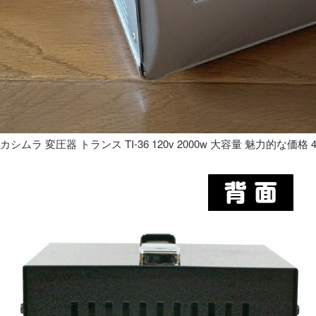
カシムラ 変圧器 トランス TI-36 120v 2000w 大容量 魅力的な価格 4