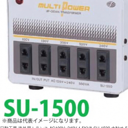
日動工業 海外用トランス AC100V~240V 1.5KVA SU-1500 大勧め 5