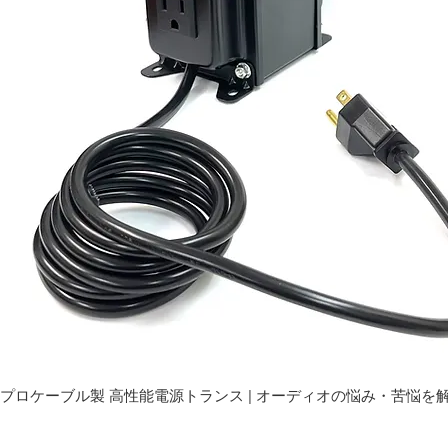
プロケーブル製 高性能電源トランス | オーディオの悩み・苦悩を