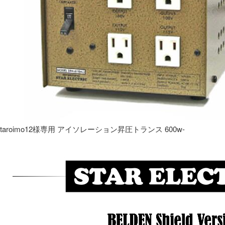
taroimo12様専用 アイソレーション昇圧トランス 600w-