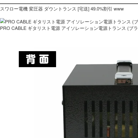
スワロー電機 変圧器 ダウントランス [宅送] 49.0%割引 www
PRO CABLE ギタリスト電源 アイソレーション電源トランス (ブ