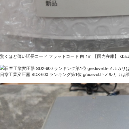
驚くほど薄い延長コード フラットコード 白 1m 【国内在庫】 kba.co
日章工業変圧器 SDX-600 ランキング第1位 gredevel.fr-メルカリは