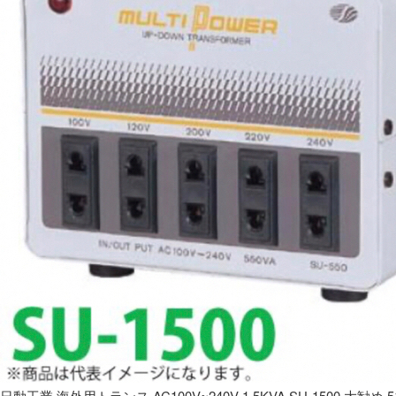
日動工業 海外用トランス AC100V~240V 1.5KVA SU-1500 大勧め 5