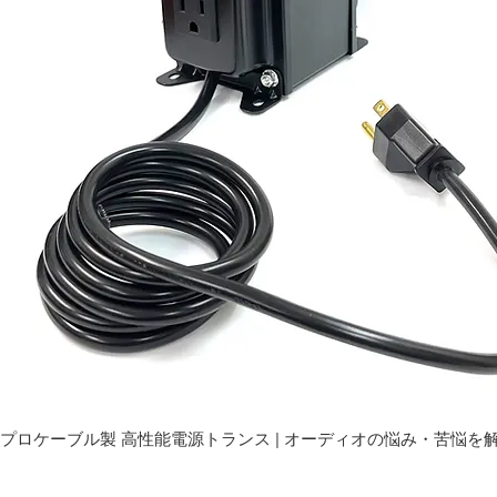
プロケーブル製 高性能電源トランス | オーディオの悩み・苦悩を