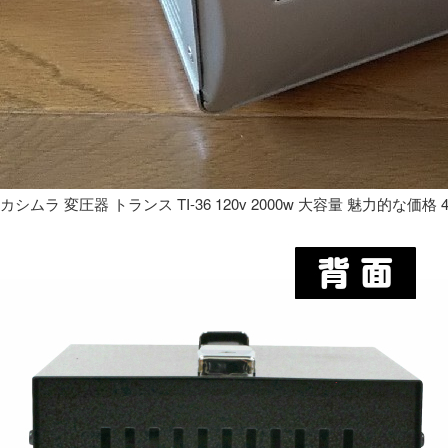
カシムラ 変圧器 トランス TI-36 120v 2000w 大容量 魅力的な価格 4