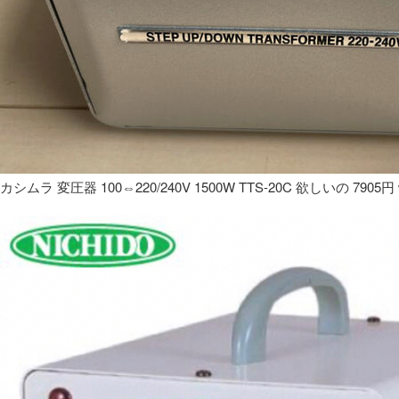
カシムラ 変圧器 100⇔220/240V 1500W TTS-20C 欲しいの 7905円