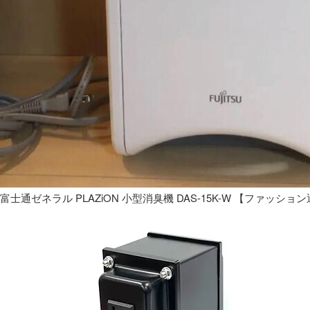
富士通ゼネラル PLAZiON 小型消臭機 DAS-15K-W 【ファッショ