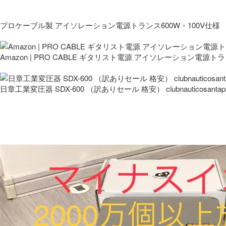
プロケーブル製 アイソレーション電源トランス600W・100V仕様
Amazon | PRO CABLE ギタリスト電源 アイソレーション電源ト
日章工業変圧器 SDX-600 （訳ありセール 格安） clubnauticosantapo