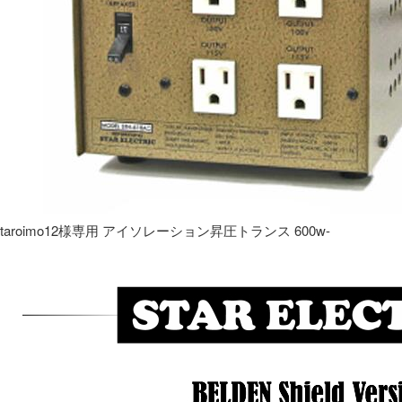
taroimo12様専用 アイソレーション昇圧トランス 600w-