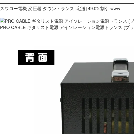
スワロー電機 変圧器 ダウントランス [宅送] 49.0%割引 www
PRO CABLE ギタリスト電源 アイソレーション電源トランス (ブ