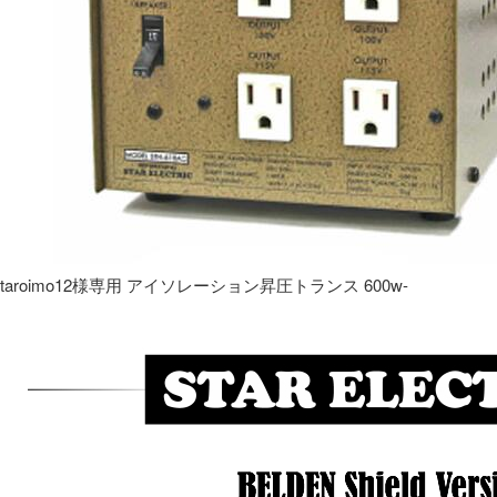
taroimo12様専用 アイソレーション昇圧トランス 600w-