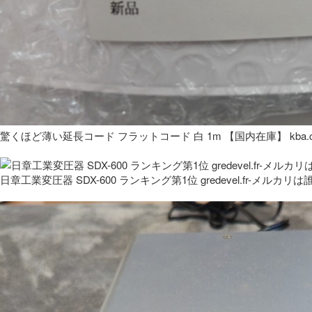
驚くほど薄い延長コード フラットコード 白 1m 【国内在庫】 kba.co
日章工業変圧器 SDX-600 ランキング第1位 gredevel.fr-メルカリは