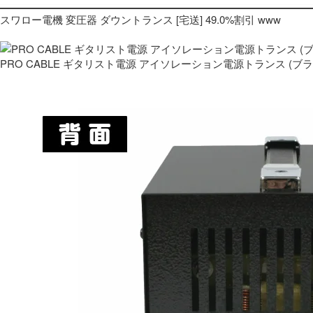
スワロー電機 変圧器 ダウントランス [宅送] 49.0%割引 www
PRO CABLE ギタリスト電源 アイソレーション電源トランス (ブ