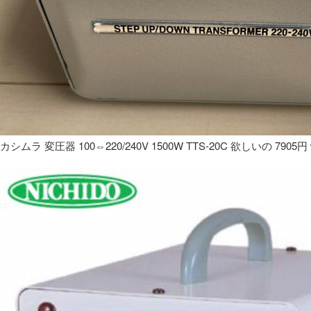
カシムラ 変圧器 100⇔220/240V 1500W TTS-20C 欲しいの 7905円