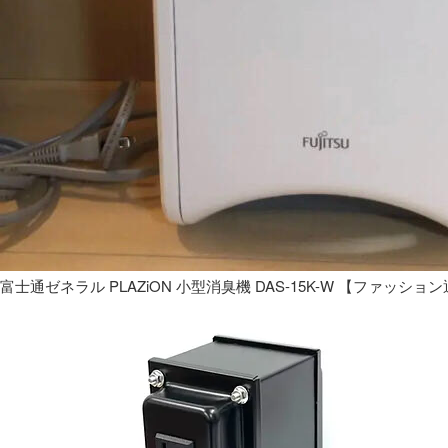
富士通ゼネラル PLAZiON 小型消臭機 DAS-15K-W 【ファッショ