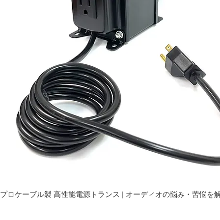
プロケーブル製 高性能電源トランス | オーディオの悩み・苦悩を