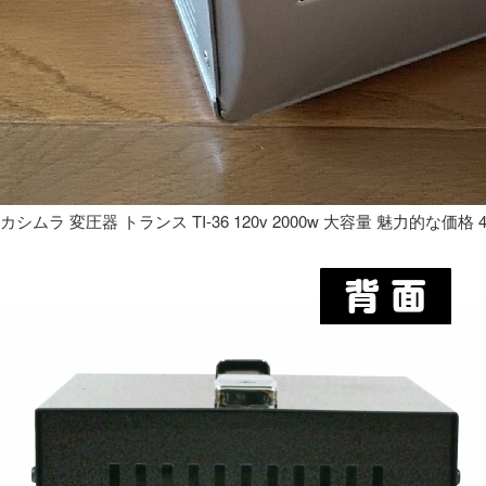
カシムラ 変圧器 トランス TI-36 120v 2000w 大容量 魅力的な価格 4