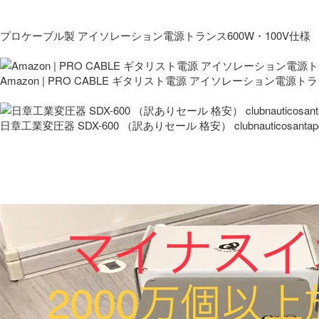
プロケーブル製 アイソレーション電源トランス600W・100V仕様
Amazon | PRO CABLE ギタリスト電源 アイソレーション電源ト
日章工業変圧器 SDX-600 （訳ありセール 格安） clubnauticosantapo