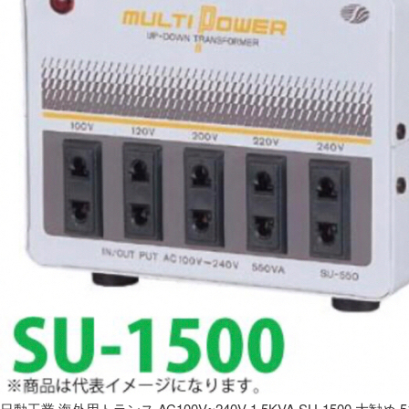
日動工業 海外用トランス AC100V~240V 1.5KVA SU-1500 大勧め 5